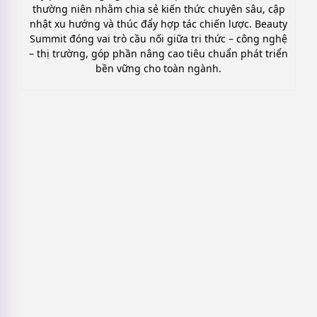
thường niên nhằm chia sẻ kiến thức chuyên sâu, cập
nhật xu hướng và thúc đẩy hợp tác chiến lược. Beauty
Summit đóng vai trò cầu nối giữa tri thức – công nghệ
– thị trường, góp phần nâng cao tiêu chuẩn phát triển
bền vững cho toàn ngành.
7 Mẫu kịch bản LiveStream mỹ phẩm
Thực Chiến, Dễ áp dụng