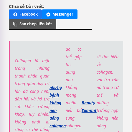
Chia sẻ bài viết:
Facebook
Messenger
Sao chép liên kết
do có
thể gặp
sẽ tìm hiểu
Collagen là một
tác
về
trong những
dụng
collagen,
thành phần quan
phụ
vai trò của
trọng giúp duy trì
những
không
nó trong cơ
làn da căng mịn,
bệnh
mong
thể và
đàn hồi và hỗ trợ
không
muốn
Beauty
những
sức khỏe xương
nên
nếu bổ
Summit
trường hợp
khớp. Tuy nhiên,
uống
sung
không nên
không phải ai
collagen
collagen
uống
cũng có thể uống