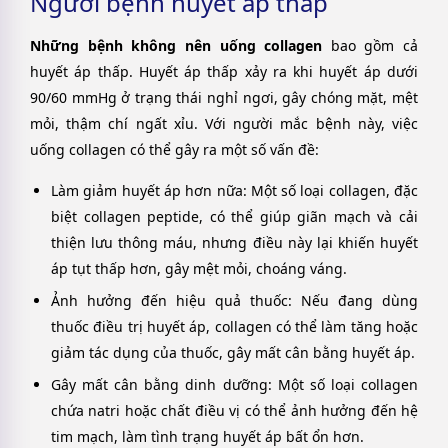
Người bệnh huyết áp thấp
Những bệnh không nên uống collagen
bao gồm cả
huyết áp thấp. Huyết áp thấp xảy ra khi huyết áp dưới
90/60 mmHg ở trạng thái nghỉ ngơi, gây chóng mặt, mệt
mỏi, thậm chí ngất xỉu. Với người mắc bệnh này, việc
uống collagen có thể gây ra một số vấn đề:
Làm giảm huyết áp hơn nữa
: Một số loại collagen, đặc
biệt collagen peptide, có thể giúp giãn mạch và cải
thiện lưu thông máu, nhưng điều này lại khiến huyết
áp tụt thấp hơn, gây mệt mỏi, choáng váng.
Ảnh hưởng đến hiệu quả thuốc
: Nếu đang dùng
thuốc điều trị huyết áp, collagen có thể làm tăng hoặc
giảm tác dụng của thuốc, gây mất cân bằng huyết áp.
Gây mất cân bằng dinh dưỡng
: Một số loại collagen
chứa natri hoặc chất điều vị có thể ảnh hưởng đến hệ
tim mạch, làm tình trạng huyết áp bất ổn hơn.