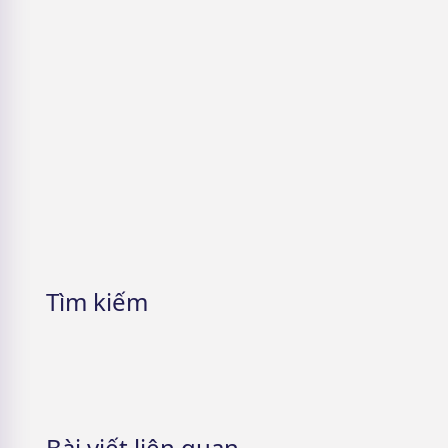
5 Cách nhận mỹ phẩm miễn phí &
Lưu ý cần phải nhớ
Tìm kiếm
Bài viết liên quan