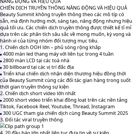
NĂNG ĐỘNG VÀ HIỆU QUẢ
CHIẾN DỊCH TRUYỀN THÔNG NĂNG ĐỘNG VÀ HIỆU QUẢ
Beauty Summit không truyền thông theo các mô típ có
sẵn, mà định hướng mới, sáng tạo, năng động nhưng hiệu
quả tối ưu. Các chiến dịch truyền thông được thiết kế tỉ mỉ
dựa trên các phân tích sâu sắc về mong muốn, kỳ vọng và
hành vi của từng nhóm đối tượng mục tiêu.
1. Chiến dịch OOH lớn – phủ sóng rộng khắp
4000 màn led
thang máy với liên tục trong 4 tuần
2800 màn LCD
tại các toà nhà
30 billboard
tại các vị trí đắc địa
Triển khai chiến dịch nhận diện thương hiệu đồng thời
của Beauty Summit cùng các đối tác gian hàng trong suốt
thời gian truyền thông sự kiện
2. Chiến dịch short video lớn nhất
2000 short video
triển khai đồng loạt trên các nền tảng
Tiktok, Facebook Reel, Youtube, Thread, Instagram
300 UGC
tham gia chiến dịch cùng
Beauty Summit 2025
3. Đối tác viral truyền thông
4. 20 đầu báo lớn nhất liên tục đưa tin về sự kiện