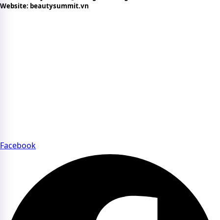
Website: beautysummit.vn
CHÍNH SÁCH VÀ ĐIỀU KHOẢN
Chính sách bảo mật thông tin
Bản quyền nội dung trên website
Chính sách quyền riêng tư
Điều khoản sử dụng website
Chính sách thanh toán
FAQs – Câu hỏi thường gặp về Beauty Summit
CỘNG ĐỒNG BEAUTY SUMMIT
Tham gia cộng đồng Beauty Summit để kết nối chuyên sâu
với các thương hiệu và chuyên gia uy tín của ngành làm
đẹp.
Facebook