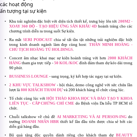
các hoạt động
ấn tượng tại sự kiện
Khu trải nghiệm đặc biệt với diện tích thiết kế, trưng bày lên tới
200M2 -
XOAY 360 ĐỘ - TẠO HIỆU ỨNG SÂN KHẤU 4D
hoành tráng cho các
chương trình diễn ra trong suốt Sự kiện.
Ra mắt
SERI PODCAST
chia sẻ tất tần tật những trải nghiệm đặc biệt
trong kinh doanh ngành làm đẹp cùng host:
THÂN MINH HOÀNG -
CHỦ TỊCH HOÀNG TÚ HOLDINGS
.
Concert âm nhạc khai mạc sự kiện hoành tráng với hơn
2000 KHÁCH
HÀNG
tham gia trực tiếp -
50 KOL/KOC
đình đám tham dự kéo dài trong
90 phút.
BUSSINESS LOUNGE
- sang trọng, ký kết hợp tác ngay tại sự kiện.
2 KHU VỰC TALKSHOW
- hội thảo, demo công nghệ với sức chứa lần
lượt là
800 KHÁCH THAM DỰ
và 200 khách hàng tổ chức cùng lúc.
Tổ chức cùng lúc với
HỘI THẢO KHOA HỌC VÀ ĐÀO TẠO Y KHOA
LIÊN TỤC - CẤP CHỨNG CHỈ CME
do Bệnh viện Da liễu TP HCM tổ
chức.
Chuỗi talkshow về chủ đề
AI MARKETING VÀ AI PERSON-ING
do
trường
DOANH NHÂN HBR
thiết kế lần đầu tiên được chia sẻ bởi các
diễn giả hàng đầu.
Bộ quà tặng độc quyền dành riêng cho khách tham dự
BEAUTY