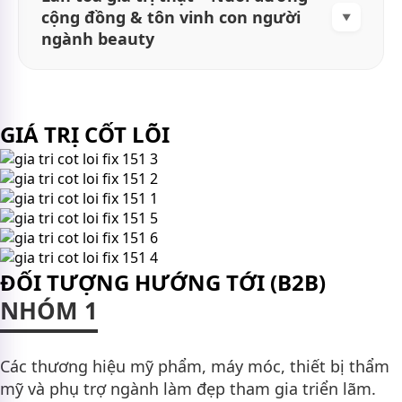
Nâng chuẩn hành nghề thông qua chứng chỉ
cộng đồng & tôn vinh con người
▼
quốc tế ISO 17024.
ngành beauty
Tạo diễn đàn học thuật – công nghệ –
Xây dựng cộng đồng, tạo không gian để mọi
marketing lớn nhất ngành.
người cùng học hỏi – kết nối – phát triển qua
GIÁ TRỊ CỐT LÕI
hệ sinh thái sự kiện – livestream – workshop –
podcast
Tôn vinh bản sắc cá nhân, khơi dậy cảm hứng
sáng tạo và giá trị thật của người làm nghề.
ĐỐI TƯỢNG HƯỚNG TỚI (B2B)
NHÓM 1
Các thương hiệu mỹ phẩm, máy móc, thiết bị thẩm
mỹ và phụ trợ ngành làm đẹp tham gia triển lãm.