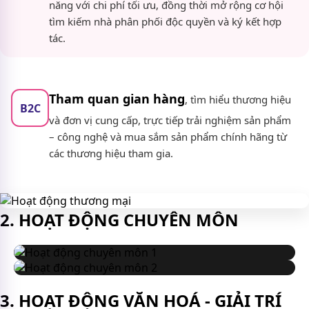
năng với chi phí tối ưu, đồng thời mở rộng cơ hội
tìm kiếm nhà phân phối độc quyền và ký kết hợp
tác.
Tham quan gian hàng
, tìm hiểu thương hiệu
B2C
và đơn vị cung cấp, trực tiếp trải nghiệm sản phẩm
– công nghệ và mua sắm sản phẩm chính hãng từ
các thương hiệu tham gia.
2. HOẠT ĐỘNG CHUYÊN MÔN
HỘI THẢO DA LIỄU & THẨM MỸ
3. HOẠT ĐỘNG VĂN HOÁ - GIẢI TRÍ
HỘI THẢO MARKETING & XÂY DỰNG