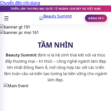
Chuyển đến nội dung
TRIỂN LÃM THƯƠNG MẠI QUỐC TẾ NGÀNH LÀM ĐẸP TẠI VIỆT NAM
☰
ĐĂNG KÝ
▾
TẦM NHÌN
Beauty Summit
định vị là hệ sinh thái kết nối và thúc
đẩy thương mại – tri thức – công nghệ ngành làm đẹp
lớn nhất Đông Nam Á, mở rộng hợp tác với các triển
lãm toàn cầu và kiến tạo tương lai bền vững cho ngành
làm đẹp.