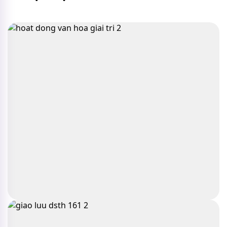
THƯƠNG HIỆU TRONG NGÀNH LÀM ĐẸP