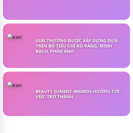
GIẢI THƯỞNG ĐƯỢC XÂY DỰNG DỰA
TRÊN BỘ TIÊU CHÍ RÕ RÀNG, MINH
BẠCH, PHẢN ÁNH
BEAUTY SUMMIT AWARDS HƯỚNG TỚI
VIỆC TRỞ THÀNH