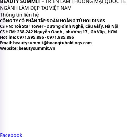
BEAUTY SUMMIT
– TRIỂN LÃM THƯƠNG MẠI QUỐC TẾ
NGÀNH LÀM ĐẸP TẠI VIỆT NAM
Thông tin liên hệ
CÔNG TY CỔ PHẦN TẬP ĐOÀN HOÀNG TÚ HOLDINGS
CS HN: Toà Star Tower - Dương Đình Nghệ, Cầu Giấy, Hà Nội
CS HCM: 238-242 Nguyễn Oanh , phường 17 , Gò Vấp , HCM
Hotline: 0971.895.886 - 0971.985.886
Email: beautysummit@hoangtuholdings.com
Website: beautysummit.vn
CHÍNH SÁCH VÀ ĐIỀU KHOẢN
Chính sách bảo mật thông tin
Bản quyền nội dung trên website
Chính sách quyền riêng tư
Điều khoản sử dụng website
Chính sách thanh toán
FAQs – Câu hỏi thường gặp về Beauty Summit
CỘNG ĐỒNG BEAUTY SUMMIT
Tham gia cộng đồng Beauty Summit để kết nối chuyên sâu
với các thương hiệu và chuyên gia uy tín của ngành làm
đẹp.
Facebook