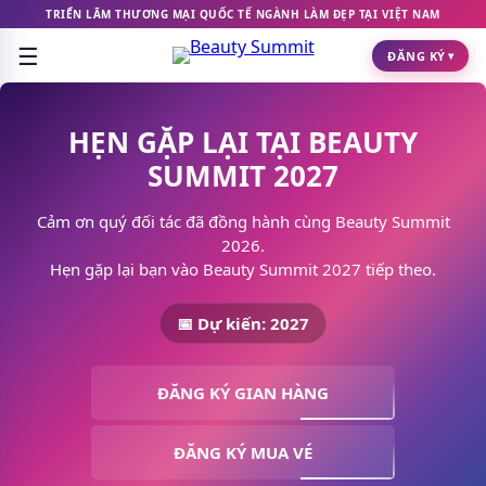
Chuyển
TRIỂN LÃM THƯƠNG MẠI QUỐC TẾ NGÀNH LÀM ĐẸP TẠI VIỆT NAM
đến
☰
nội
ĐĂNG KÝ
▾
dung
HẸN GẶP LẠI TẠI BEAUTY
SUMMIT 2027
Cảm ơn quý đối tác đã đồng hành cùng Beauty Summit
2026.
Hẹn gặp lại bạn vào Beauty Summit 2027 tiếp theo.
📅 Dự kiến: 2027
ĐĂNG KÝ GIAN HÀNG
ĐĂNG KÝ MUA VÉ