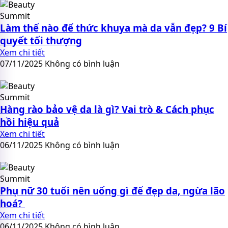
Làm thế nào để thức khuya mà da vẫn đẹp? 9 Bí
quyết tối thượng
Xem chi tiết
07/11/2025
Không có bình luận
Hàng rào bảo vệ da là gì? Vai trò & Cách phục
hồi hiệu quả
Xem chi tiết
06/11/2025
Không có bình luận
Phụ nữ 30 tuổi nên uống gì để đẹp da, ngừa lão
hoá?
Xem chi tiết
06/11/2025
Không có bình luận