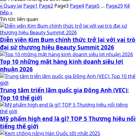
« Quay lại
Page
1
Page
2
Page
3
Page
4
Page
5
…
Page
29
Kế
tiếp »
Tin tức liên quan
Diễn viên Kim Bum chính thức trở lại với vai trò
đại sứ thương hiệu Beauty Summit 2026
Top 10 những mặt hàng kinh doanh siêu lợi
nhuận 2026
Trung tâm triển lãm quốc gia Đông Anh (VEC):
Top 10 thế giới
Mỹ phẩm high end là gì? TOP 5 Thương hiệu nổi
tiếng thế giới