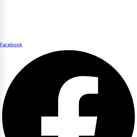
FAQs – Câu hỏi thường gặp về Beauty Summit
CỘNG ĐỒNG BEAUTY SUMMIT
Tham gia cộng đồng Beauty Summit để kết nối chuyên sâu
với các thương hiệu và chuyên gia uy tín của ngành làm
đẹp.
Facebook