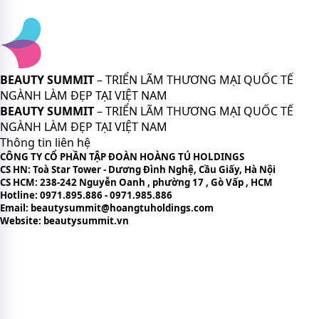
BEAUTY SUMMIT
– TRIỂN LÃM THƯƠNG MẠI QUỐC TẾ
NGÀNH LÀM ĐẸP TẠI VIỆT NAM
BEAUTY SUMMIT
– TRIỂN LÃM THƯƠNG MẠI QUỐC TẾ
NGÀNH LÀM ĐẸP TẠI VIỆT NAM
Thông tin liên hệ
CÔNG TY CỔ PHẦN TẬP ĐOÀN HOÀNG TÚ HOLDINGS
CS HN: Toà Star Tower - Dương Đình Nghệ, Cầu Giấy, Hà Nội
CS HCM: 238-242 Nguyễn Oanh , phường 17 , Gò Vấp , HCM
Hotline: 0971.895.886 - 0971.985.886
Email: beautysummit@hoangtuholdings.com
Website: beautysummit.vn
CHÍNH SÁCH VÀ ĐIỀU KHOẢN
Chính sách bảo mật thông tin
Bản quyền nội dung trên website
Chính sách quyền riêng tư
Điều khoản sử dụng website
Chính sách thanh toán