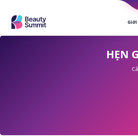
Giới
HẸN G
Cả