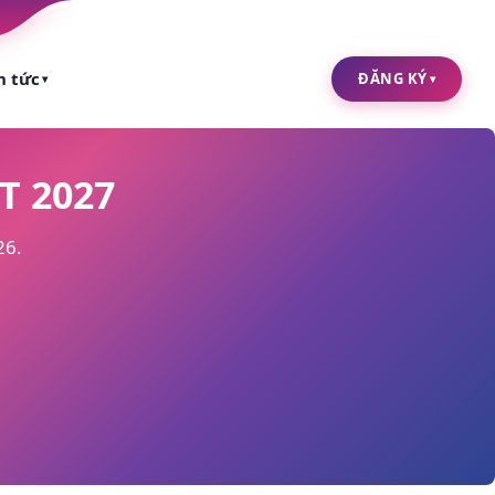
n tức
ĐĂNG KÝ
▾
▾
T 2027
26.