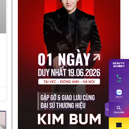
BEAUTY
SUMMIT
GỌI
ZALO
◀
TÌM KIẾM