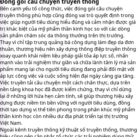
Đóng gói câu chuyện truyền thông
Bên cạnh yếu tố công thức, việc đóng gói câu chuyện
truyền thông phù hợp cũng đóng vai trò quyết định trong
việc giúp người tiêu dùng hiểu đúng và cảm nhận được giá
trị khác biệt của mỹ phẩm thần kinh học so với các dòng
sản phẩm chăm sóc da thông thường trên thị trường.
Thay vì chỉ tập trung quảng bá công dụng làm đẹp da đơn
thuần, thương hiệu nên xây dựng thông điệp truyền thông
xoay quanh khái niệm liệu pháp giải tỏa áp lực số, nhấn
mạnh vào trải nghiệm thư giãn và chữa lành tâm lý mà sản
phẩm mang lại cho người tiêu dùng đang phải đối mặt với
áp lực công việc và cuộc sống hiện đại ngày càng gia tăng.
Việc truyền tải câu chuyện một cách chân thực, dựa trên
nền tảng khoa học đã được kiểm chứng, thay vì chỉ dừng
lại ở những lời hứa hẹn cảm tính, sẽ giúp thương hiệu xây
dựng được niềm tin bền vững với người tiêu dùng, đồng
thời tạo dựng vị thế tiên phong trong phân khúc mỹ phẩm
thần kinh học còn nhiều dư địa phát triển tại thị trường
Việt Nam.
Ngoài kênh truyền thông kỹ thuật số truyền thống, thương
hiệu cũng nên cân nhắc tổ chức các trải nghiệm dùng thử