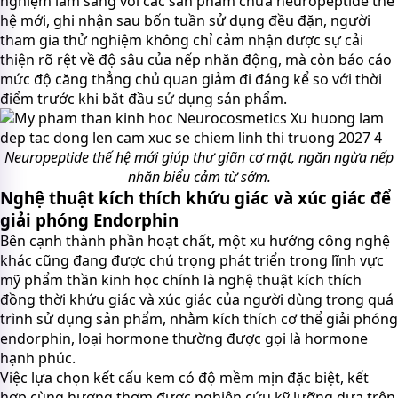
nghiệm lâm sàng với các sản phẩm chứa neuropeptide thế
hệ mới, ghi nhận sau bốn tuần sử dụng đều đặn, người
tham gia thử nghiệm không chỉ cảm nhận được sự cải
thiện rõ rệt về độ sâu của nếp nhăn động, mà còn báo cáo
mức độ căng thẳng chủ quan giảm đi đáng kể so với thời
điểm trước khi bắt đầu sử dụng sản phẩm.
Neuropeptide thế hệ mới giúp thư giãn cơ mặt, ngăn ngừa nếp
nhăn biểu cảm từ sớm.
Nghệ thuật kích thích khứu giác và xúc giác để
giải phóng Endorphin
Bên cạnh thành phần hoạt chất, một xu hướng công nghệ
khác cũng đang được chú trọng phát triển trong lĩnh vực
mỹ phẩm thần kinh học chính là nghệ thuật kích thích
đồng thời khứu giác và xúc giác của người dùng trong quá
trình sử dụng sản phẩm, nhằm kích thích cơ thể giải phóng
endorphin, loại hormone thường được gọi là hormone
hạnh phúc.
Việc lựa chọn kết cấu kem có độ mềm mịn đặc biệt, kết
hợp cùng hương thơm được nghiên cứu kỹ lưỡng dựa trên