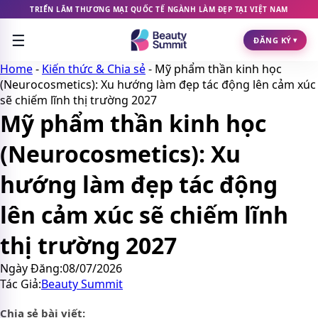
Chuyển
TRIỂN LÃM THƯƠNG MẠI QUỐC TẾ NGÀNH LÀM ĐẸP TẠI VIỆT NAM
đến
☰
nội
ĐĂNG KÝ
▾
dung
Home
-
Kiến thức & Chia sẻ
-
Mỹ phẩm thần kinh học
(Neurocosmetics): Xu hướng làm đẹp tác động lên cảm xúc
sẽ chiếm lĩnh thị trường 2027
Mỹ phẩm thần kinh học
(Neurocosmetics): Xu
hướng làm đẹp tác động
lên cảm xúc sẽ chiếm lĩnh
thị trường 2027
Ngày Đăng:
08/07/2026
Tác Giả:
Beauty Summit
Chia sẻ bài viết: