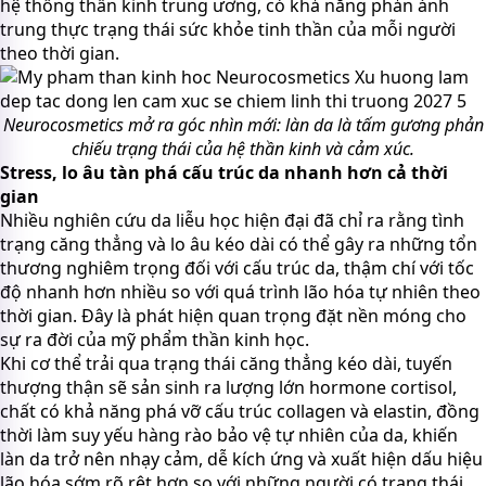
hệ thống thần kinh trung ương, có khả năng phản ánh
trung thực trạng thái sức khỏe tinh thần của mỗi người
theo thời gian.
Neurocosmetics mở ra góc nhìn mới: làn da là tấm gương phản
chiếu trạng thái của hệ thần kinh và cảm xúc.
Stress, lo âu tàn phá cấu trúc da nhanh hơn cả thời
gian
Nhiều nghiên cứu da liễu học hiện đại đã chỉ ra rằng tình
trạng căng thẳng và lo âu kéo dài có thể gây ra những tổn
thương nghiêm trọng đối với cấu trúc da, thậm chí với tốc
độ nhanh hơn nhiều so với quá trình lão hóa tự nhiên theo
thời gian. Đây là phát hiện quan trọng đặt nền móng cho
sự ra đời của mỹ phẩm thần kinh học.
Khi cơ thể trải qua trạng thái căng thẳng kéo dài, tuyến
thượng thận sẽ sản sinh ra lượng lớn hormone cortisol,
chất có khả năng phá vỡ cấu trúc collagen và elastin, đồng
thời làm suy yếu hàng rào bảo vệ tự nhiên của da, khiến
làn da trở nên nhạy cảm, dễ kích ứng và xuất hiện dấu hiệu
lão hóa sớm rõ rệt hơn so với những người có trạng thái