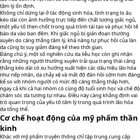
tâm lý ổn định.
Không chỉ dừng lại ở tác động sinh hóa, tình trạng lo âu
kéo dài còn ảnh hưởng trực tiếp đến chất lượng giấc ngủ,
một yếu tố then chốt trong quá trình tái tạo và phục hồi tế
bào da vào ban đêm. Khi giấc ngủ bị gián đoạn thường
xuyên do căng thẳng tâm lý, khả năng tự phục hồi của làn
da cũng bị suy giảm đáng kể theo thời gian.
Đáng chú ý, một số nghiên cứu da liễu học còn ghi nhận
rằng những người thường xuyên trải qua trạng thái căng
thẳng kéo dài có xu hướng xuất hiện các dấu hiệu lão hóa
như nếp nhăn, da chảy xệ và mất độ đàn hồi sớm hơn đáng
kể so với nhóm người có mức độ căng thẳng thấp hơn,
ngay cả khi cả hai nhóm có cùng độ tuổi sinh học và chế độ
chăm sóc da tương tự nhau. Điều này càng khẳng định vai
trò quan trọng của yếu tố tâm lý trong quá trình lão hóa
da tổng thể.
Cơ chế hoạt động của mỹ phẩm thần
kinh
Khác với mỹ phẩm truyền thống chỉ tập trung cung cấp