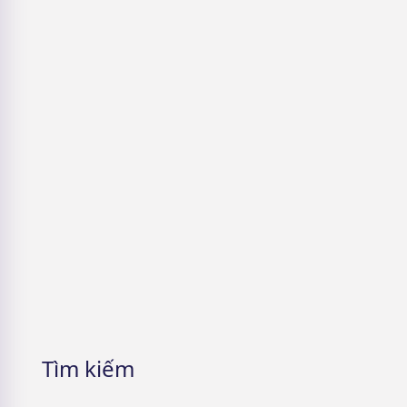
Làn da Thuỷ Tinh
5 Cách nhận mỹ phẩm miễn phí &
Lưu ý cần phải nhớ
Tìm kiếm