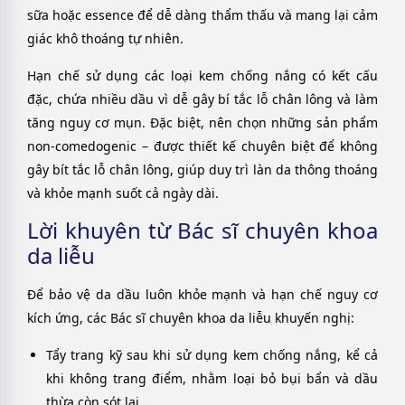
sữa hoặc essence để dễ dàng thẩm thấu và mang lại cảm
giác khô thoáng tự nhiên.
Hạn chế sử dụng các loại kem chống nắng có kết cấu
đặc, chứa nhiều dầu vì dễ gây bí tắc lỗ chân lông và làm
tăng nguy cơ mụn. Đặc biệt, nên chọn những sản phẩm
non-comedogenic – được thiết kế chuyên biệt để không
gây bít tắc lỗ chân lông, giúp duy trì làn da thông thoáng
và khỏe mạnh suốt cả ngày dài.
Lời khuyên từ Bác sĩ chuyên khoa
da liễu
Để bảo vệ da dầu luôn khỏe mạnh và hạn chế nguy cơ
kích ứng, các Bác sĩ chuyên khoa da liễu khuyến nghị:
Tẩy trang kỹ sau khi sử dụng kem chống nắng, kể cả
khi không trang điểm, nhằm loại bỏ bụi bẩn và dầu
thừa còn sót lại.