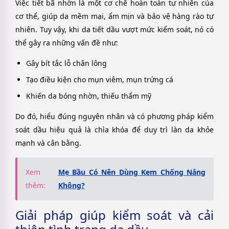
Việc tiết bã nhờn là một cơ chế hoàn toàn tự nhiên của
cơ thể, giúp da mềm mại, ẩm mịn và bảo vệ hàng rào tự
nhiên. Tuy vậy, khi da tiết dầu vượt mức kiểm soát, nó có
thể gây ra những vấn đề như:
Gây bít tắc lỗ chân lông
Tạo điều kiện cho mụn viêm, mụn trứng cá
Khiến da bóng nhờn, thiếu thẩm mỹ
Do đó, hiểu đúng nguyên nhân và có phương pháp kiểm
soát dầu hiệu quả là chìa khóa để duy trì làn da khỏe
mạnh và cân bằng.
Xem
Mẹ Bầu Có Nên Dùng Kem Chống Nắng
thêm:
Không?
Giải pháp giúp kiểm soát và cải