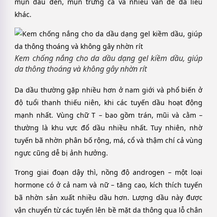
mụn đầu đen, mụn trứng cá và nhiều vấn đề da liễu
khác.
Kem chống nắng cho da dầu dạng gel kiềm dầu, giúp
da thông thoáng và không gây nhờn rít
Da dầu thường gặp nhiều hơn ở nam giới và phổ biến ở
độ tuổi thanh thiếu niên, khi các tuyến dầu hoạt động
mạnh nhất. Vùng chữ T – bao gồm trán, mũi và cằm –
thường là khu vực đổ dầu nhiều nhất. Tuy nhiên, nhờ
tuyến bã nhờn phân bố rộng, má, cổ và thậm chí cả vùng
ngực cũng dễ bị ảnh hưởng.
Trong giai đoạn dậy thì, nồng độ androgen – một loại
hormone có ở cả nam và nữ – tăng cao, kích thích tuyến
bã nhờn sản xuất nhiều dầu hơn. Lượng dầu này được
vận chuyển từ các tuyến lên bề mặt da thông qua lỗ chân