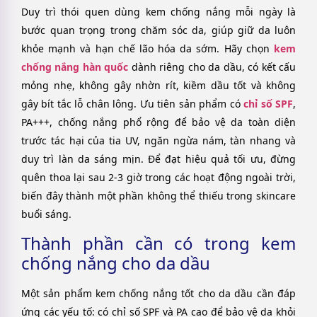
Duy trì thói quen dùng kem chống nắng mỗi ngày là
bước quan trọng trong chăm sóc da, giúp giữ da luôn
khỏe mạnh và hạn chế lão hóa da sớm. Hãy chọn
kem
chống nắng hàn quốc
dành riêng cho da dầu, có kết cấu
mỏng nhẹ, không gây nhờn rít, kiềm dầu tốt và không
gây bít tắc lỗ chân lông. Ưu tiên sản phẩm có
chỉ số SPF
,
PA+++, chống nắng phổ rộng để bảo vệ da toàn diện
trước tác hại của tia UV, ngăn ngừa nám, tàn nhang và
duy trì làn da sáng mịn. Để đạt hiệu quả tối ưu, đừng
quên thoa lại sau 2-3 giờ trong các hoạt động ngoài trời,
biến đây thành một phần không thể thiếu trong skincare
buổi sáng.
Thành phần cần có trong kem
chống nắng cho da dầu
Một sản phẩm kem chống nắng tốt cho da dầu cần đáp
ứng các yếu tố: có chỉ số SPF và PA cao để bảo vệ da khỏi