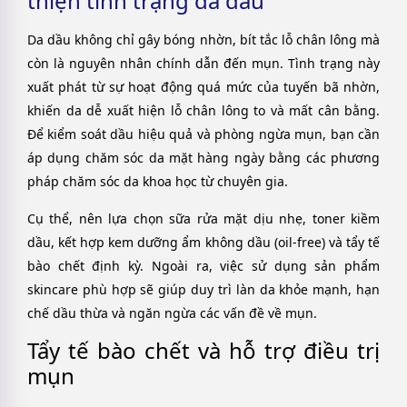
thiện tình trạng da dầu
Da dầu không chỉ gây bóng nhờn, bít tắc lỗ chân lông mà
còn là nguyên nhân chính dẫn đến mụn. Tình trạng này
xuất phát từ sự hoạt động quá mức của tuyến bã nhờn,
khiến da dễ xuất hiện lỗ chân lông to và mất cân bằng.
Để kiểm soát dầu hiệu quả và phòng ngừa mụn, bạn cần
áp dụng chăm sóc da mặt hàng ngày bằng các phương
pháp chăm sóc da khoa học từ chuyên gia.
Cụ thể, nên lựa chọn sữa rửa mặt dịu nhẹ, toner kiềm
dầu, kết hợp kem dưỡng ẩm không dầu (oil-free) và tẩy tế
bào chết định kỳ. Ngoài ra, việc sử dụng sản phẩm
skincare phù hợp sẽ giúp duy trì làn da khỏe mạnh, hạn
chế dầu thừa và ngăn ngừa các vấn đề về mụn.
Tẩy tế bào chết và hỗ trợ điều trị
mụn