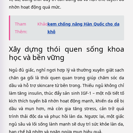
nhờn hoạt động quá mức.
Tham Khảo
kem chống nắng Hàn Quốc cho da
Thêm:
khô
Xây dựng thói quen sống khoa
học và bền vững
Ngủ đủ giấc, nghỉ ngơi hợp lý và thường xuyên giặt sạch
chăn ga gối là thói quen quan trọng giúp chăm sóc da
dầu và hỗ trợ skincare từ bên trong. Thiếu ngủ không chỉ
làm tăng insulin, thúc đẩy sản sinh IGF-1 – một nội tiết tố
kích thích tuyến bã nhờn hoạt động mạnh, khiến da dễ bị
dầu và mụn hơn, mà còn gia tăng stress, cản trở quá
trình thải độc da và phục hồi làn da. Ngược lại, một giấc
ngủ sâu và lối sống lành mạnh sẽ duy trì sức khỏe làn da,
hạn chế bã nhờn và ngăn ngừa mụn hiệu quả.