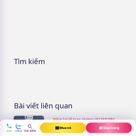
5 Cách nhận mỹ phẩm miễn phí &
Lưu ý cần phải nhớ
Tìm kiếm
Bài viết liên quan
Nhìn lại lễ trao chứng chỉ ISO/IEC
17024 khóa K01 tại Beauty Summit
Mua vé
Gian hàng
2026
TÌM KIẾM
GỌI
ZALO
Beauty Summit 2026
,