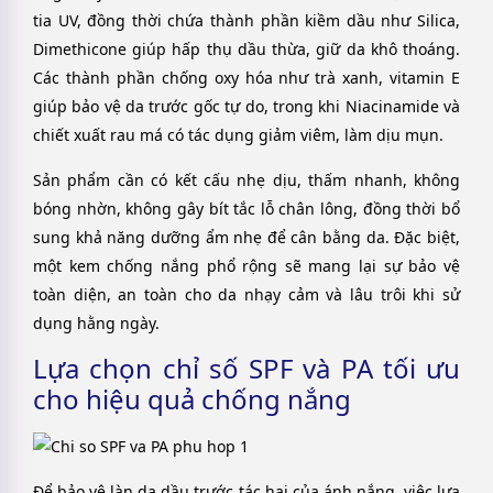
tia UV, đồng thời chứa thành phần kiềm dầu như Silica,
Dimethicone giúp hấp thụ dầu thừa, giữ da khô thoáng.
Các thành phần chống oxy hóa như trà xanh, vitamin E
giúp bảo vệ da trước gốc tự do, trong khi Niacinamide và
chiết xuất rau má có tác dụng giảm viêm, làm dịu mụn.
Sản phẩm cần có kết cấu nhẹ dịu, thấm nhanh, không
bóng nhờn, không gây bít tắc lỗ chân lông, đồng thời bổ
sung khả năng dưỡng ẩm nhẹ để cân bằng da. Đặc biệt,
một kem chống nắng phổ rộng sẽ mang lại sự bảo vệ
toàn diện, an toàn cho da nhạy cảm và lâu trôi khi sử
dụng hằng ngày.
Lựa chọn chỉ số SPF và PA tối ưu
cho hiệu quả chống nắng
Để bảo vệ làn da dầu trước tác hại của ánh nắng, việc lựa