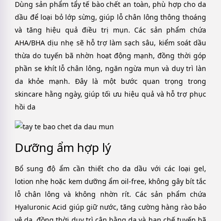
Dùng sản phẩm tẩy tế bào chết an toàn, phù hợp cho da
dầu để loại bỏ lớp sừng, giúp lỗ chân lông thông thoáng
và tăng hiệu quả điều trị mụn. Các sản phẩm chứa
AHA/BHA dịu nhẹ sẽ hỗ trợ làm sạch sâu, kiểm soát dầu
thừa do tuyến bã nhờn hoạt động mạnh, đồng thời góp
phần se khít lỗ chân lông, ngăn ngừa mụn và duy trì làn
da khỏe mạnh. Đây là một bước quan trọng trong
skincare hằng ngày, giúp tối ưu hiệu quả và hỗ trợ phục
hồi da
Dưỡng ẩm hợp lý
Bổ sung độ ẩm cần thiết cho da dầu với các loại gel,
lotion nhẹ hoặc kem dưỡng ẩm oil-free, không gây bít tắc
lỗ chân lông và không nhờn rít. Các sản phẩm chứa
Hyaluronic Acid giúp giữ nước, tăng cường hàng rào bảo
vệ da, đồng thời duy trì cân bằng da và hạn chế tuyến bã