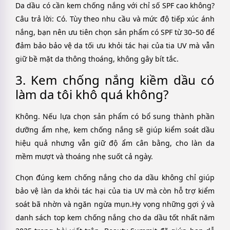
Da dầu có cần kem chống nắng với chỉ số SPF cao không?
Câu trả lời: Có. Tùy theo nhu cầu và mức độ tiếp xúc ánh
nắng, bạn nên ưu tiên chọn sản phẩm có SPF từ 30–50 để
đảm bảo bảo vệ da tối ưu khỏi tác hại của tia UV mà vẫn
giữ bề mặt da thông thoáng, không gây bít tắc.
3. Kem chống nắng kiềm dầu có
làm da tôi khô quá không?
Không. Nếu lựa chọn sản phẩm có bổ sung thành phần
dưỡng ẩm nhẹ, kem chống nắng sẽ giúp kiểm soát dầu
hiệu quả nhưng vẫn giữ độ ẩm cân bằng, cho làn da
mềm mượt và thoáng nhẹ suốt cả ngày.
Chọn đúng kem chống nắng cho da dầu không chỉ giúp
bảo vệ làn da khỏi tác hại của tia UV mà còn hỗ trợ kiểm
soát bã nhờn và ngăn ngừa mụn.Hy vọng những gợi ý và
danh sách top kem chống nắng cho da dầu tốt nhất năm