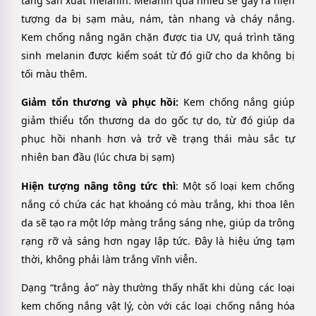
tăng sản xuất melanin. Melanin quá nhiều sẽ gây ra hiện
tượng da bị sạm màu, nám, tàn nhang và cháy nắng.
Kem chống nắng ngăn chặn được tia UV, quá trình tăng
sinh melanin được kiểm soát từ đó giữ cho da không bị
tối màu thêm.
Giảm tổn thương và phục hồi:
Kem chống nắng giúp
giảm thiểu tổn thương da do gốc tự do, từ đó giúp da
phục hồi nhanh hơn và trở về trạng thái màu sắc tự
nhiên ban đầu (lúc chưa bị sạm)
Hiện tượng nâng tông tức thì
: Một số loại kem chống
nắng có chứa các hạt khoáng có màu trắng, khi thoa lên
da sẽ tạo ra một lớp màng trắng sáng nhẹ, giúp da trông
rạng rỡ và sáng hơn ngay lập tức. Đây là hiệu ứng tạm
thời, không phải làm trắng vĩnh viễn.
Dạng “trắng ảo” này thường thấy nhất khi dùng các loại
kem chống nắng vật lý, còn với các loại chống nắng hóa