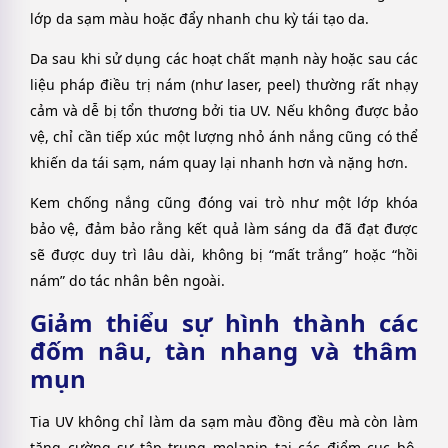
lớp da sạm màu hoặc đẩy nhanh chu kỳ tái tạo da.
Da sau khi sử dụng các hoạt chất mạnh này hoặc sau các
liệu pháp điều trị nám (như laser, peel) thường rất nhạy
cảm và dễ bị tổn thương bởi tia UV. Nếu không được bảo
vệ, chỉ cần tiếp xúc một lượng nhỏ ánh nắng cũng có thể
khiến da tái sạm, nám quay lại nhanh hơn và nặng hơn.
Kem chống nắng cũng đóng vai trò như một lớp khóa
bảo vệ, đảm bảo rằng kết quả làm sáng da đã đạt được
sẽ được duy trì lâu dài, không bị “mất trắng” hoặc “hồi
nám” do tác nhân bên ngoài.
Giảm thiểu sự hình thành các
đốm nâu, tàn nhang và thâm
mụn
Tia UV không chỉ làm da sạm màu đồng đều mà còn làm
tăng cường sự tập trung melanin tại các điểm cục bộ,