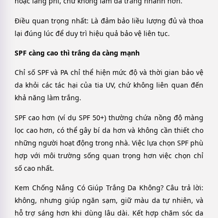
hoặc lãng phí, chứ không làm da trắng nhanh hơn.
Điều quan trọng nhất: Là đảm bảo liều lượng đủ và thoa
lại đúng lúc để duy trì hiệu quả bảo vệ liên tục.
SPF càng cao thì trắng da càng mạnh
Chỉ số SPF và PA chỉ thể hiện mức độ và thời gian bảo vệ
da khỏi các tác hại của tia UV, chứ không liên quan đến
khả năng làm trắng.
SPF cao hơn (ví dụ SPF 50+) thường chứa nồng độ màng
lọc cao hơn, có thể gây bí da hơn và không cần thiết cho
những người hoạt động trong nhà. Việc lựa chọn SPF phù
hợp với môi trường sống quan trọng hơn việc chọn chỉ
số cao nhất.
Kem Chống Nắng Có Giúp Trắng Da Không? Câu trả lời:
không, nhưng giúp ngăn sạm, giữ màu da tự nhiên, và
hỗ trợ sáng hơn khi dùng lâu dài. Kết hợp chăm sóc da