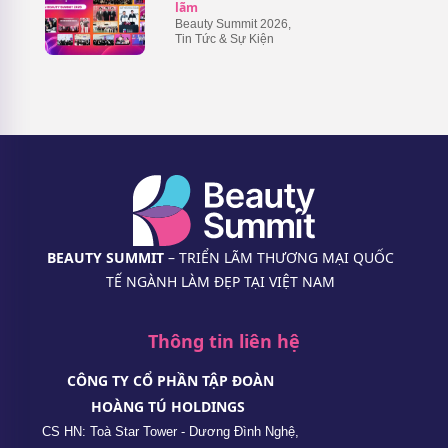
lãm
Beauty Summit 2026
,
Tin Tức & Sự Kiện
BEAUTY SUMMIT
– TRIỂN LÃM THƯƠNG MẠI QUỐC
TẾ NGÀNH LÀM ĐẸP TẠI VIỆT NAM
Thông tin liên hệ
CÔNG TY CỔ PHẦN TẬP ĐOÀN
HOÀNG TÚ HOLDINGS
CS HN: Toà Star Tower - Dương Đình Nghệ,