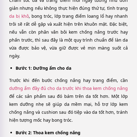
Chăm sóc da và trang điểm mỗi ngày tưởng như đơn
giản nhưng nếu không thực hiện đúng thứ tự, tình trạng
da bị khô
, bong tróc, lớp trang điểm loang lổ hay nhanh
trôi sẽ rất dễ gặp và xuất hiện trên khuôn mặt. Đặc biệt,
nếu vẫn còn phân vân bôi kem chống nắng trước hay
phấn trước, thì sau đây là một quy trình chuẩn để làn da
vừa được bảo vệ, vừa giữ được vẻ mịn màng suốt cả
ngày.
Bước 1: Dưỡng ẩm cho da
Trước khi đến bước chống nắng hay trang điểm, cần
dưỡng ẩm đầy đủ cho da trước khi thoa kem chống nắng
để các sản phẩm sau đó bám trên da tốt hơn. Một lớp
kem dưỡng nhẹ sẽ giúp da mềm mại, hỗ trợ lớp kem
chống nắng và cushion sau đó tiệp vào da tốt hơn, tránh
hiện tượng mốc hay bong tróc.
Bước 2: Thoa kem chống nắng