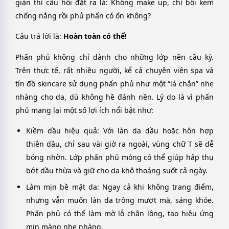
giản thì câu hỏi đặt ra là: Không make up, chỉ bôi kem
chống nắng rồi phủ phấn có ổn không?
Câu trả lời là:
Hoàn toàn có thể!
Phấn phủ không chỉ dành cho những lớp nền cầu kỳ.
Trên thực tế, rất nhiều người, kể cả chuyên viên spa và
tín đồ skincare sử dụng phấn phủ như một “lá chắn” nhẹ
nhàng cho da, dù không hề đánh nền. Lý do là vì phấn
phủ mang lại một số lợi ích nổi bật như:
Kiềm dầu hiệu quả: Với làn da dầu hoặc hỗn hợp
thiên dầu, chỉ sau vài giờ ra ngoài, vùng chữ T sẽ dễ
bóng nhờn. Lớp phấn phủ mỏng có thể giúp hấp thụ
bớt dầu thừa và giữ cho da khô thoáng suốt cả ngày.
Làm mịn bề mặt da: Ngay cả khi không trang điểm,
nhưng vẫn muốn làn da trông mượt mà, sáng khỏe.
Phấn phủ có thể làm mờ lỗ chân lông, tạo hiệu ứng
mịn màng nhẹ nhàng.