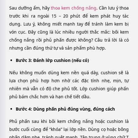
Sau dưỡng ẩm, hãy
thoa kem chống nắng
. Cần lưu ý thoa
trước khi ra ngoài 15 – 20 phút để kem phát huy tác
dụng. Lưu ý, không miết mạnh tay để tránh làm kem bị
vón cục. Đây cũng là lúc nhiều người thắc mắc: bôi kem
chống nắng rồi phủ phấn được không? Câu trả lời là có
nhưng cần đúng thứ tự và sản phẩm phù hợp.
Bước 3: Đánh lớp cushion (nếu có)
Nếu không muốn dùng kem nền quá dày, cushion sẽ là
lựa chọn phù hợp hơn nhờ các đặc tính nhẹ, mịn, tự
nhiên mà vẫn có độ che phủ tốt. Lớp cushion giúp phấn
phủ bám chắc hơn và hạn chế tiết dầu.
Bước 4: Dùng phấn phủ đúng vùng, đúng cách
Phủ phấn sau khi bôi kem chống nắng hoặc cushion là
bước cuối cùng để “khóa” lại lớp nền. Dùng cọ hoặc bông
phấn dặm nhẹ, tránh quệt mạnh. Tập trung ở vùng chữ T