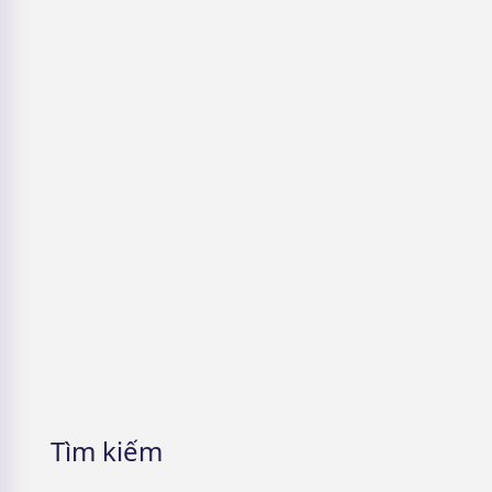
Làn da Thuỷ Tinh
5 Cách nhận mỹ phẩm miễn phí &
Lưu ý cần phải nhớ
Tìm kiếm