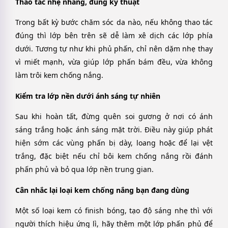
Thao tác nhẹ nhàng, đúng kỹ thuật
Trong bất kỳ bước chăm sóc da nào, nếu không thao tác
đúng thì lớp bên trên sẽ dễ làm xê dịch các lớp phía
dưới. Tương tự như khi phủ phấn, chỉ nên dặm nhẹ thay
vì miết mạnh, vừa giúp lớp phấn bám đều, vừa không
làm trôi kem chống nắng.
Kiểm tra lớp nền dưới ánh sáng tự nhiên
Sau khi hoàn tất, đừng quên soi gương ở nơi có ánh
sáng trắng hoặc ánh sáng mặt trời. Điều này giúp phát
hiện sớm các vùng phấn bị dày, loang hoặc để lại vệt
trắng, đặc biệt nếu chỉ bôi kem chống nắng rồi đánh
phấn phủ
và bỏ qua lớp nền trung gian.
Cân nhắc lại loại kem chống nắng bạn đang dùng
Một số loại kem có finish bóng, tạo độ sáng nhẹ thì với
người thích hiệu ứng lì, hãy thêm một lớp phấn phủ để