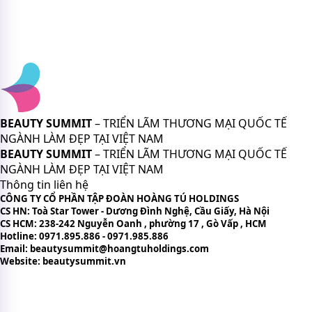
BEAUTY SUMMIT
– TRIỂN LÃM THƯƠNG MẠI QUỐC TẾ
NGÀNH LÀM ĐẸP TẠI VIỆT NAM
BEAUTY SUMMIT
– TRIỂN LÃM THƯƠNG MẠI QUỐC TẾ
NGÀNH LÀM ĐẸP TẠI VIỆT NAM
Thông tin liên hệ
CÔNG TY CỔ PHẦN TẬP ĐOÀN HOÀNG TÚ HOLDINGS
CS HN: Toà Star Tower - Dương Đình Nghệ, Cầu Giấy, Hà Nội
CS HCM: 238-242 Nguyễn Oanh , phường 17 , Gò Vấp , HCM
Hotline: 0971.895.886 - 0971.985.886
Email: beautysummit@hoangtuholdings.com
Website: beautysummit.vn
CHÍNH SÁCH VÀ ĐIỀU KHOẢN
Chính sách bảo mật thông tin
Bản quyền nội dung trên website