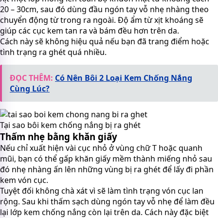
20 – 30cm, sau đó dùng đầu ngón tay vỗ nhẹ nhàng theo
chuyển động từ trong ra ngoài. Độ ẩm từ xịt khoáng sẽ
giúp các cục kem tan ra và bám đều hơn trên da.
Cách này sẽ không hiệu quả nếu bạn đã trang điểm hoặc
tình trạng ra ghét quá nhiều.
ĐỌC THÊM:
Có Nên Bôi 2 Loại Kem Chống Nắng
Cùng Lúc?
Tại sao bôi kem chống nắng bị ra ghét
Thấm nhẹ bằng khăn giấy
Nếu chỉ xuất hiện vài cục nhỏ ở vùng chữ T hoặc quanh
mũi, bạn có thể gấp khăn giấy mềm thành miếng nhỏ sau
đó nhẹ nhàng ấn lên những vùng bị ra ghét để lấy đi phần
kem vón cục.
Tuyệt đối không chà xát vì sẽ làm tình trạng vón cục lan
rộng. Sau khi thấm sạch dùng ngón tay vỗ nhẹ để làm đều
lại lớp kem chống nắng còn lại trên da. Cách này đặc biệt