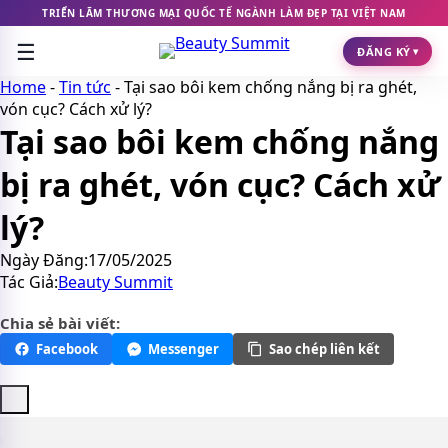
Chuyển
TRIỂN LÃM THƯƠNG MẠI QUỐC TẾ NGÀNH LÀM ĐẸP TẠI VIỆT NAM
đến
☰
nội
ĐĂNG KÝ
▾
dung
Home
-
Tin tức
-
Tại sao bôi kem chống nắng bị ra ghét,
vón cục? Cách xử lý?
Tại sao bôi kem chống nắng
bị ra ghét, vón cục? Cách xử
lý?
Ngày Đăng:
17/05/2025
Tác Giả:
Beauty Summit
Chia sẻ bài viết:
Facebook
Messenger
Sao chép liên kết