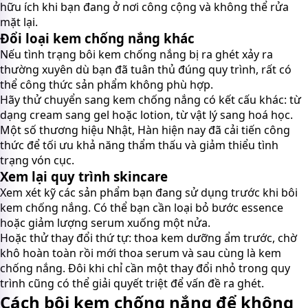
hữu ích khi bạn đang ở nơi công cộng và không thể rửa
mặt lại.
Đổi loại kem chống nắng khác
Nếu tình trạng bôi kem chống nắng bị ra ghét xảy ra
thường xuyên dù bạn đã tuân thủ đúng quy trình, rất có
thể công thức sản phẩm không phù hợp.
Hãy thử chuyển sang kem chống nắng có kết cấu khác: từ
dạng cream sang gel hoặc lotion, từ vật lý sang hoá học.
Một số thương hiệu Nhật, Hàn hiện nay đã cải tiến công
thức để tối ưu khả năng thẩm thấu và giảm thiểu tình
trạng vón cục.
Xem lại quy trình skincare
Xem xét kỹ các sản phẩm bạn đang sử dụng trước khi bôi
kem chống nắng. Có thể bạn cần loại bỏ bước essence
hoặc giảm lượng serum xuống một nửa.
Hoặc thử thay đổi thứ tự: thoa kem dưỡng ẩm trước, chờ
khô hoàn toàn rồi mới thoa serum và sau cùng là kem
chống nắng. Đôi khi chỉ cần một thay đổi nhỏ trong quy
trình cũng có thể giải quyết triệt để vấn đề ra ghét.
Cách bôi kem chống nắng để không