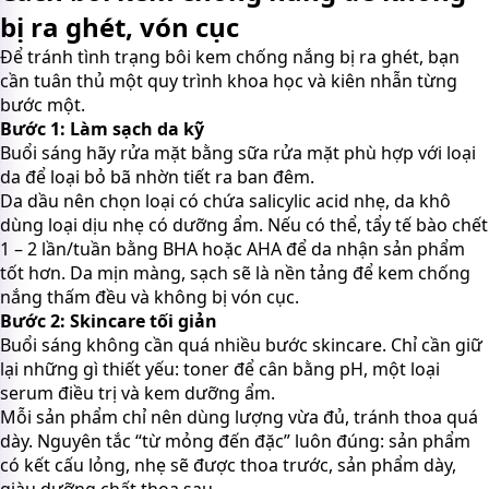
bị ra ghét, vón cục
Để tránh tình trạng bôi kem chống nắng bị ra ghét, bạn
cần tuân thủ một quy trình khoa học và kiên nhẫn từng
bước một.
Bước 1: Làm sạch da kỹ
Buổi sáng hãy rửa mặt bằng sữa rửa mặt phù hợp với loại
da để loại bỏ bã nhờn tiết ra ban đêm.
Da dầu nên chọn loại có chứa salicylic acid nhẹ, da khô
dùng loại dịu nhẹ có dưỡng ẩm. Nếu có thể, tẩy tế bào chết
1 – 2 lần/tuần bằng BHA hoặc AHA để da nhận sản phẩm
tốt hơn. Da mịn màng, sạch sẽ là nền tảng để kem chống
nắng thấm đều và không bị vón cục.
Bước 2: Skincare tối giản
Buổi sáng không cần quá nhiều bước skincare. Chỉ cần giữ
lại những gì thiết yếu: toner để cân bằng pH, một loại
serum điều trị và kem dưỡng ẩm.
Mỗi sản phẩm chỉ nên dùng lượng vừa đủ, tránh thoa quá
dày. Nguyên tắc “từ mỏng đến đặc” luôn đúng: sản phẩm
có kết cấu lỏng, nhẹ sẽ được thoa trước, sản phẩm dày,