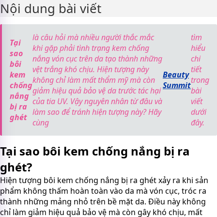
Nội dung bài viết
là câu hỏi mà nhiều người thắc mắc
tìm
Tại
khi gặp phải tình trạng kem chống
hiểu
sao
nắng vón cục trên da tạo thành những
chi
bôi
vệt trắng khó chịu. Hiện tượng này
tiết
kem
Beauty
không chỉ làm mất thẩm mỹ mà còn
trong
chống
Summit
giảm hiệu quả bảo vệ da trước tác hại
bài
nắng
của tia UV. Vậy nguyên nhân từ đâu và
viết
bị ra
làm sao để tránh hiện tượng này? Hãy
dưới
ghét
cùng
đây.
Tại sao bôi kem chống nắng bị ra
ghét?
Hiện tượng bôi kem chống nắng bị ra ghét xảy ra khi sản
phẩm không thấm hoàn toàn vào da mà vón cục, tróc ra
thành những mảng nhỏ trên bề mặt da. Điều này không
chỉ làm giảm hiệu quả bảo vệ mà còn gây khó chịu, mất