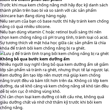
Trước khi mua kem chống nắng mới hãy đọc kỹ danh sách
thành phần trên bao bì và so sánh với các sản phẩm
skincare bạn đang dùng hàng ngày.
Nếu serum của bạn có base nước thì hãy tránh kem chống
nắng có quá nhiều silicone.
Nếu bạn dùng vitamin C hoặc retinol buổi sáng thì nên
chọn kem chống nắng có pH trung tính, tránh loại có acid.
Sự tương thích về mặt hóa học giữa các sản phẩm là chìa
khóa để tránh bôi kem chống nắng bị ra ghét.
Không bỏ qua bước kem dưỡng ẩm
Nhiều người suy nghĩ rằng bỏ qua kem dưỡng ẩm sẽ giảm
lớp sản phẩm và tránh ra ghét, nhưng thực tế lại ngược lại.
Kem dưỡng ẩm tạo lớp nền mượt mà giúp kem chống
nắng trượt đều và bám tốt hơn trên da. Không có lớp kem
dưỡng, da sẽ khô căng và kem chống nắng sẽ khó tán đều
dễ bị vón cục ở những vùng khô.
Chỉ cần chọn loại kem dưỡng có kết cấu nhẹ, không quá
giàu dưỡng chất và nhớ chờ thấm kỹ trước khi bôi kem
chống nắng.