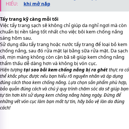
HIỂU:
khi mở nắp
Tẩy trang kỹ càng mỗi tối
Việc tẩy trang sạch sẽ không chỉ giúp da nghỉ ngơi mà còn
chuẩn bị nền tảng tốt nhất cho việc bôi kem chống nắng
sáng hôm sau.
Sử dụng dầu tẩy trang hoặc nước tẩy trang để loại bỏ kem
chống nắng, sau đó rửa mặt lại bằng sữa rửa mặt. Da sạch
sẽ, mịn màng không còn cặn bã sẽ giúp kem chống nắng
thẩm thấu dễ dàng hơn và không bị vón cục.
Hiện tượng
tại sao bôi kem chống nắng bị ra ghét
thực ra có
thể khắc phục được nếu bạn hiểu rõ nguyên nhân và áp dụng
đúng cách thoa kem chống nắng. Lựa chọn sản phẩm phù hợp,
bảo quản đúng cách và chú ý quy trình chăm sóc da sẽ giúp bạn
tự tin hơn khi sử dụng kem chống nắng hàng ngày. Đừng để
những vết vón cục làm bạn mất tự tin, hãy bảo vệ làn da đúng
cách!