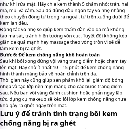
như khi rửa mặt. Hãy chia kem thành 5 chấm nhỏ: trán, hai
má, mũi và cằm. Sau đó dùng đầu ngón tay vỗ nhẹ nhàng
theo chuyển động từ trong ra ngoài, từ trên xuống dưới để
kem lan đều.
Động tác vỗ nhẹ sẽ giúp kem thấm dần vào da mà không
tạo ma sát, tránh hiện tượng vón cục. Tuyệt đối không kéo
giãn da quá mạnh hay massage theo vòng tròn vì sẽ dễ
làm kem bị ra ghét.
Bước 6: Để kem chống nắng khô hoàn toàn
Sau khi bôi xong đừng vội vàng trang điểm hoặc chạm tay
lên mặt. Hãy chờ ít nhất 10 – 15 phút để kem chống nắng
hình thành màng bảo vệ hoàn chỉnh trên da.
Thời gian này cũng giúp sản phẩm khô lại, giảm độ bóng
nhẹp và tạo lớp nền mịn màng cho các bước trang điểm
sau. Nếu bạn vội vàng đánh cushion hoặc phấn ngay lập
tức, dụng cụ makeup sẽ kéo lôi lớp kem chống nắng chưa
khô gây ra ghét ngay trên mặt.
Lưu ý để tránh tình trạng bôi kem
chống nắng bị ra ghét