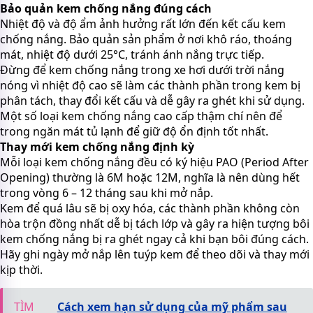
Bảo quản kem chống nắng đúng cách
Nhiệt độ và độ ẩm ảnh hưởng rất lớn đến kết cấu kem
chống nắng. Bảo quản sản phẩm ở nơi khô ráo, thoáng
mát, nhiệt độ dưới 25°C, tránh ánh nắng trực tiếp.
Đừng để kem chống nắng trong xe hơi dưới trời nắng
nóng vì nhiệt độ cao sẽ làm các thành phần trong kem bị
phân tách, thay đổi kết cấu và dễ gây ra ghét khi sử dụng.
Một số loại kem chống nắng cao cấp thậm chí nên để
trong ngăn mát tủ lạnh để giữ độ ổn định tốt nhất.
Thay mới kem chống nắng định kỳ
Mỗi loại kem chống nắng đều có ký hiệu PAO (Period After
Opening) thường là 6M hoặc 12M, nghĩa là nên dùng hết
trong vòng 6 – 12 tháng sau khi mở nắp.
Kem để quá lâu sẽ bị oxy hóa, các thành phần không còn
hòa trộn đồng nhất dễ bị tách lớp và gây ra hiện tượng bôi
kem chống nắng bị ra ghét ngay cả khi bạn bôi đúng cách.
Hãy ghi ngày mở nắp lên tuýp kem để theo dõi và thay mới
kịp thời.
TÌM
Cách xem hạn sử dụng của mỹ phẩm sau