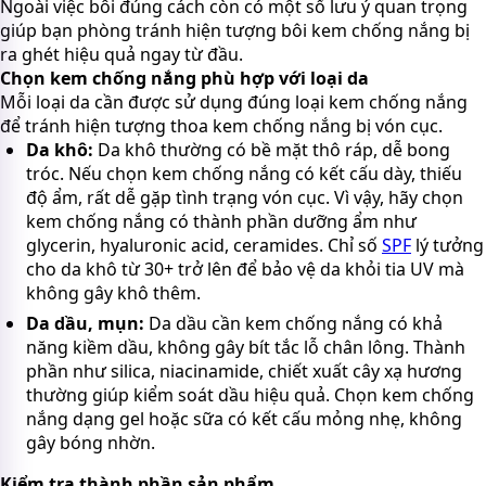
Ngoài việc bôi đúng cách còn có một số lưu ý quan trọng
giúp bạn phòng tránh hiện tượng bôi kem chống nắng bị
ra ghét hiệu quả ngay từ đầu.
Chọn kem chống nắng phù hợp với loại da
Mỗi loại da cần được sử dụng đúng loại kem chống nắng
để tránh hiện tượng thoa kem chống nắng bị vón cục.
Da khô:
Da khô thường có bề mặt thô ráp, dễ bong
tróc. Nếu chọn kem chống nắng có kết cấu dày, thiếu
độ ẩm, rất dễ gặp tình trạng vón cục. Vì vậy, hãy chọn
kem chống nắng có thành phần dưỡng ẩm như
glycerin, hyaluronic acid, ceramides. Chỉ số
SPF
lý tưởng
cho da khô từ 30+ trở lên để bảo vệ da khỏi tia UV mà
không gây khô thêm.
Da dầu, mụn:
Da dầu cần kem chống nắng có khả
năng kiềm dầu, không gây bít tắc lỗ chân lông. Thành
phần như silica, niacinamide, chiết xuất cây xạ hương
thường giúp kiểm soát dầu hiệu quả. Chọn kem chống
nắng dạng gel hoặc sữa có kết cấu mỏng nhẹ, không
gây bóng nhờn.
Kiểm tra thành phần sản phẩm