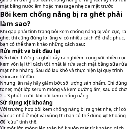
mặt bằng nước ấm hoặc massage nhẹ da mặt trước
Bôi kem chống nắng bị ra ghét phải
làm sao?
Khi gặp phải tình trạng bôi kem chống nắng bị vón cục, ra
ghét thì cũng đừng lo lắng vì có nhiều cách để khắc phục,
bạn có thể tham khảo những cách sau:
Rửa mặt và bắt đầu lại
Nếu hiện tượng ra ghét xảy ra nghiêm trọng với nhiều cục
kem vón lại thì cách tốt nhất là rửa sạch mặt bằng sữa rửa
mặt nhẹ nhàng. Sau đó lau khô và thực hiện lại quy trình
skincare từ đầu.
Nhưng lần này hãy giảm bớt số lượng sản phẩm. Chỉ dùng
toner, một lớp serum mỏng và kem dưỡng ẩm, sau đó chờ
2 – 3 phút trước khi bôi kem chống nắng.
Sử dụng xịt khoáng
Với trường hợp bôi kem chống nắng bị ra ghét nhẹ, chỉ có
vài cục nhỏ ở một vài vùng thì bạn có thể dùng xịt khoáng
để “cứu” tình thế.
Xịt một lớp mỏng lên toàn bộ khuôn mặt từ khoảng cách