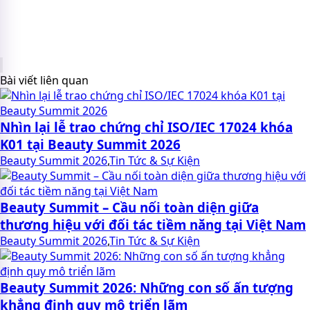
Bài viết liên quan
Nhìn lại lễ trao chứng chỉ ISO/IEC 17024 khóa
K01 tại Beauty Summit 2026
Beauty Summit 2026
,
Tin Tức & Sự Kiện
Beauty Summit – Cầu nối toàn diện giữa
thương hiệu với đối tác tiềm năng tại Việt Nam
Beauty Summit 2026
,
Tin Tức & Sự Kiện
Beauty Summit 2026: Những con số ấn tượng
khẳng định quy mô triển lãm