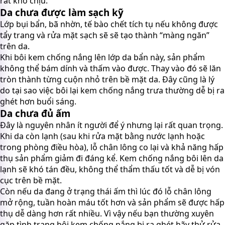
rất khó chịu.
Da chưa được làm sạch kỹ
Lớp bụi bẩn, bã nhờn, tế bào chết tích tụ nếu không được
tẩy trang và rửa mặt sạch sẽ sẽ tạo thành “màng ngăn”
trên da.
Khi bôi kem chống nắng lên lớp da bẩn này, sản phẩm
không thể bám dính và thấm vào được. Thay vào đó sẽ lăn
tròn thành từng cuộn nhỏ trên bề mặt da. Đây cũng là lý
do tại sao việc bôi lại kem chống nắng trưa thường dễ bị ra
ghét hơn buổi sáng.
Da chưa đủ ấm
Đây là nguyên nhân ít người để ý nhưng lại rất quan trọng.
Khi da còn lạnh (sau khi rửa mặt bằng nước lạnh hoặc
trong phòng điều hòa), lỗ chân lông co lại và khả năng hấp
thụ sản phẩm giảm đi đáng kể. Kem chống nắng bôi lên da
lạnh sẽ khó tán đều, không thể thẩm thấu tốt và dễ bị vón
cục trên bề mặt.
Còn nếu da đang ở trạng thái ấm thì lúc đó lỗ chân lông
mở rộng, tuần hoàn máu tốt hơn và sản phẩm sẽ được hấp
thụ dễ dàng hơn rất nhiều. Vì vậy nếu bạn thường xuyên
gặp tình trạng bôi kem chống nắng bị ra ghét hãy thử rửa