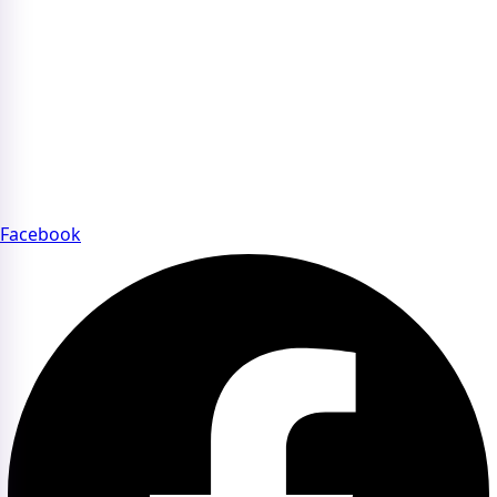
Chính sách quyền riêng tư
Điều khoản sử dụng website
Chính sách thanh toán
FAQs – Câu hỏi thường gặp về Beauty Summit
CỘNG ĐỒNG BEAUTY SUMMIT
Tham gia cộng đồng Beauty Summit để kết nối chuyên sâu
với các thương hiệu và chuyên gia uy tín của ngành làm
đẹp.
Facebook