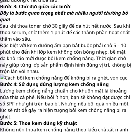
giàu dưỡng chất thoa sau.
Bước 3: Chờ đợi giữa các bước
Đây là bước quan trọng nhất mà nhiều người thường bỏ
qua!
Sau khi thoa toner, chờ 30 giây để da hút hết nước. Sau khi
thoa serum, chờ thêm 1 phút để các thành phần hoạt chất
thấm vào sâu.
Đặc biệt với kem dưỡng ẩm bạn bắt buộc phải chờ 5 – 10
phút cho đến khi lớp kem không còn bóng nhẹp, bề mặt
da khô ráo mới được bôi kem chống nắng. Thời gian chờ
này giúp từng lớp sản phẩm định hình đúng vị trí, không bị
trộn lẫn với nhau.
Bước 4: Sử dụng đúng lượng kem chống nắng
Lượng kem chống nắng chuẩn cho khuôn mặt là khoảng
nửa thìa cà phê. Nếu bôi ít hơn, bạn sẽ không đạt được chỉ
số SPF như ghi trên bao bì. Nhưng nếu bôi quá nhiều một
lúc sẽ rất dễ gây ra hiện tượng bôi kem chống nắng bị ra
ghét.
Bước 5: Thoa kem đúng kỹ thuật
Không nên thoa kem chống nắng theo kiểu chà xát mạnh