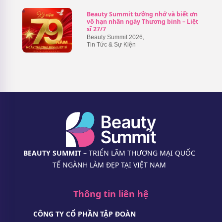
Beauty Summit tưởng nhớ và biết ơn
vô hạn nhân ngày Thương binh – Liệt
sĩ 27/7
Beauty Summit 2026
,
Tin Tức & Sự Kiện
BEAUTY SUMMIT
– TRIỂN LÃM THƯƠNG MẠI QUỐC
TẾ NGÀNH LÀM ĐẸP TẠI VIỆT NAM
Thông tin liên hệ
CÔNG TY CỔ PHẦN TẬP ĐOÀN