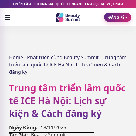
TRIỂN LÃM THƯƠNG MẠI QUỐC TẾ NGÀNH LÀM ĐẸP TẠI VIỆT NAM
☰
ĐĂNG KÝ
▾
Home
-
Phát triển cùng Beauty Summit
-
Trung tâm
triển lãm quốc tế ICE Hà Nội: Lịch sự kiện & Cách
đăng ký
Trung tâm triển lãm quốc
tế ICE Hà Nội: Lịch sự
kiện & Cách đăng ký
Ngày Đăng:
18/11/2025
Tác Giả:
Beauty Summit