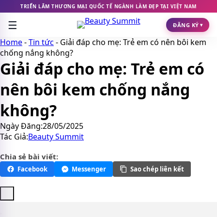
Chuyển
TRIỂN LÃM THƯƠNG MẠI QUỐC TẾ NGÀNH LÀM ĐẸP TẠI VIỆT NAM
đến
☰
nội
ĐĂNG KÝ
▾
dung
Home
-
Tin tức
-
Giải đáp cho mẹ: Trẻ em có nên bôi kem
chống nắng không?
Giải đáp cho mẹ: Trẻ em có
nên bôi kem chống nắng
không?
Ngày Đăng:
28/05/2025
Tác Giả:
Beauty Summit
Chia sẻ bài viết:
Facebook
Messenger
Sao chép liên kết