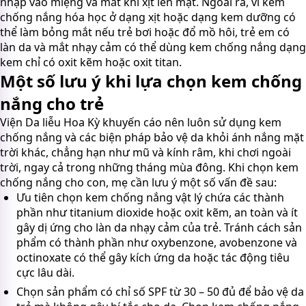
nhập vào miệng và mắt khi xịt lên mặt. Ngoài ra, vì kem
chống nắng hóa học ở dạng xịt hoặc dạng kem dưỡng có
thể làm bỏng mắt nếu trẻ bơi hoặc đổ mồ hôi, trẻ em có
làn da và mắt nhạy cảm có thể dùng kem chống nắng dạng
kem chỉ có oxit kẽm hoặc oxit titan.
Một số lưu ý khi lựa chọn kem chống
nắng cho trẻ
Viện Da liễu Hoa Kỳ khuyến cáo nên luôn sử dụng kem
chống nắng và các biện pháp bảo vệ da khỏi ánh nắng mặt
trời khác, chẳng hạn như mũ và kính râm, khi chơi ngoài
trời, ngay cả trong những tháng mùa đông. Khi chọn kem
chống nắng cho con, mẹ cần lưu ý một số vấn đề sau:
Ưu tiên chọn kem chống nắng vật lý chứa các thành
phần như titanium dioxide hoặc oxit kẽm, an toàn và ít
gây dị ứng cho làn da nhạy cảm của trẻ. Tránh cách sản
phẩm có thành phần như oxybenzone, avobenzone và
octinoxate có thể gây kích ứng da hoặc tác động tiêu
cực lâu dài.
Chọn sản phẩm có chỉ số SPF từ 30 – 50 đủ để bảo vệ da