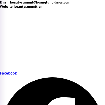
Email: beautysummit@hoangtuholdings.com
Website: beautysummit.vn
CHÍNH SÁCH VÀ ĐIỀU KHOẢN
Chính sách bảo mật thông tin
Bản quyền nội dung trên website
Chính sách quyền riêng tư
Điều khoản sử dụng website
Chính sách thanh toán
FAQs – Câu hỏi thường gặp về Beauty Summit
CỘNG ĐỒNG BEAUTY SUMMIT
Tham gia cộng đồng Beauty Summit để kết nối chuyên sâu
với các thương hiệu và chuyên gia uy tín của ngành làm
đẹp.
Facebook