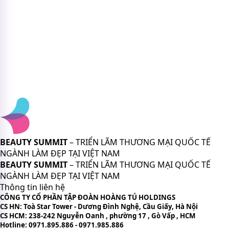
BEAUTY SUMMIT
– TRIỂN LÃM THƯƠNG MẠI QUỐC TẾ
NGÀNH LÀM ĐẸP TẠI VIỆT NAM
BEAUTY SUMMIT
– TRIỂN LÃM THƯƠNG MẠI QUỐC TẾ
NGÀNH LÀM ĐẸP TẠI VIỆT NAM
Thông tin liên hệ
CÔNG TY CỔ PHẦN TẬP ĐOÀN HOÀNG TÚ HOLDINGS
CS HN: Toà Star Tower - Dương Đình Nghệ, Cầu Giấy, Hà Nội
CS HCM: 238-242 Nguyễn Oanh , phường 17 , Gò Vấp , HCM
Hotline: 0971.895.886 - 0971.985.886