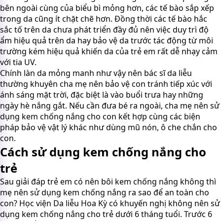
bên ngoài cùng của biểu bì mỏng hơn, các tế bào sắp xếp
trong da cũng ít chặt chẽ hơn. Đồng thời các tế bào hắc
sắc tố trên da chưa phát triển đầy đủ nên việc duy trì độ
ẩm hiệu quả trên da hay bảo vệ da trước tác động từ môi
trường kém hiệu quả khiến da của trẻ em rất dễ nhạy cảm
với tia UV.
Chính làn da mỏng manh như vậy nên bác sĩ da liễu
thường khuyên cha mẹ nên bảo vệ con tránh tiếp xúc với
ánh sáng mặt trời, đặc biệt là vào buổi trưa hay những
ngày hè nắng gắt. Nếu cần đưa bé ra ngoài, cha mẹ nên sử
dụng kem chống nắng cho con kết hợp cùng các biện
pháp bảo vệ vật lý khác như dùng mũ nón, ô che chắn cho
con.
Cách sử dụng kem chống nắng cho
trẻ
Sau giải đáp trẻ em có nên bôi kem chống nắng không thì
mẹ nên sử dụng kem chống nắng ra sao để an toàn cho
con? Học viện Da liễu Hoa Kỳ có khuyến nghị không nên sử
dụng kem chống nắng cho trẻ dưới 6 tháng tuổi. Trước 6