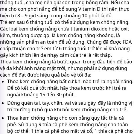
tháng tuổi, cha mẹ nên giữ con trong bóng râm. Nếu cha
mẹ cho con phơi nắng để bổ sung Vitamin D thì nên thực
hiện từ 8 – 9 giờ sáng trong khoảng 10 phút là đủ.
Trẻ em sau 6 tháng tuổi có thể sử dụng kem chống nắng.
Các loại kem chống nắng chứa titanium dioxide hoặc oxit
kẽm, thường được gọi là kem chống nắng khoáng, là
những sản phẩm an toàn để sử dụng. Chúng đã được FDA
chấp thuận cho trẻ em từ 6 tháng tuổi trở lên vì khả năng
gây kích thích lên da nhạy cảm của trẻ là rất thấp.
Thoa kem chống nắng là bước quan trọng đầu tiên để bảo
vệ da khỏi ánh nắng mặt trời, nhưng phải sử dụng đúng
cách để đạt được hiệu quả bảo vệ tối đa:
Thoa kem chống nắng bất cứ khi nào trẻ ra ngoài nắng.
Để có kết quả tốt nhất, hãy thoa kem trước khi trẻ ra
ngoài khoảng 15 đến 30 phút.
Đừng quên tai, tay, chân, vai và sau gáy, đây là những vị
trí thường bị bỏ qua khi bôi kem chống nắng cho trẻ.
Thoa kem chống nắng cho con bằng quy tắc thìa cà
phê. Sử dụng 9 thìa cà phê kem chống nắng cho toàn
bộ cơ thể: 1 thìa cà phê cho mặt và cổ, 1 thìa cà phê cho