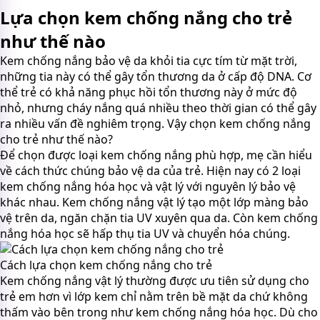
Lựa chọn kem chống nắng cho trẻ
như thế nào
Kem chống nắng bảo vệ da khỏi tia cực tím từ mặt trời,
những tia này có thể gây tổn thương da ở cấp độ DNA. Cơ
thể trẻ có khả năng phục hồi tổn thương này ở mức độ
nhỏ, nhưng cháy nắng quá nhiều theo thời gian có thể gây
ra nhiều vấn đề nghiêm trọng. Vậy chọn kem chống nắng
cho trẻ như thế nào?
Để chọn được loại kem chống nắng phù hợp, mẹ cần hiểu
về cách thức chúng bảo vệ da của trẻ. Hiện nay có 2 loại
kem chống nắng hóa học và vật lý với nguyên lý bảo vệ
khác nhau. Kem chống nắng vật lý tạo một lớp màng bảo
vệ trên da, ngăn chặn tia UV xuyên qua da. Còn kem chống
nắng hóa học sẽ hấp thụ tia UV và chuyển hóa chúng.
Cách lựa chọn kem chống nắng cho trẻ
Kem chống nắng vật lý thường được ưu tiên sử dụng cho
trẻ em hơn vì lớp kem chỉ nằm trên bề mặt da chứ không
thấm vào bên trong như kem chống nắng hóa học. Dù cho