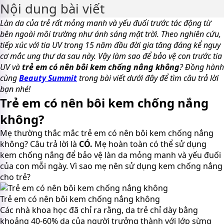
Nội dung bài viết
Làn da của trẻ rất mỏng manh và yếu đuối trước tác động từ
bên ngoài môi trường như ánh sáng mặt trời. Theo nghiên cứu,
tiếp xúc với tia UV trong 15 năm đầu đời gia tăng đáng kể nguy
cơ mắc ung thư da sau này. Vậy làm sao để bảo vệ con trước tia
UV và
trẻ em có nên bôi kem chống nắng không
? Đồng hành
cùng
Beauty Summit
trong bài viết dưới đây để tìm câu trả lời
bạn nhé!
Trẻ em có nên bôi kem chống nắng
không?
Mẹ thường thắc mắc trẻ em có nên bôi kem chống nắng
không? Câu trả lời là
CÓ.
Mẹ hoàn toàn có thể sử dụng
kem chống nắng để bảo vệ làn da mỏng manh và yếu đuối
của con mỗi ngày. Vì sao mẹ nên sử dụng kem chống nắng
cho trẻ?
Trẻ em có nên bôi kem chống nắng không
Các nhà khoa học đã chỉ ra rằng, da trẻ chỉ dày bằng
khoảng 40-60% da của người trưởng thành với lớp sừng