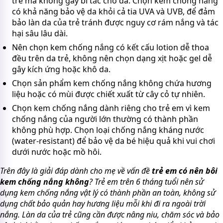
trẻ mà không gây bí tắc cho da. Chọn kem chống nắng
có khả năng bảo vệ da khỏi cả tia UVA và UVB, để đảm
bảo làn da của trẻ tránh được nguy cơ rám nắng và tác
hại sâu lâu dài.
Nên chọn kem chống nắng có kết cấu lotion dễ thoa
đều trên da trẻ, không nên chọn dạng xịt hoặc gel dễ
gây kích ứng hoặc khô da.
Chọn sản phẩm kem chống nắng không chứa hương
liệu hoặc có mùi được chiết xuất từ cây cỏ tự nhiên.
Chọn kem chống nắng dành riêng cho trẻ em vì kem
chống nắng của người lớn thường có thành phần
không phù hợp. Chọn loại chống nắng kháng nước
(water-resistant) để bảo vệ da bé hiệu quả khi vui chơi
dưới nước hoặc mồ hôi.
Trên đây là giải đáp dành cho mẹ về vấn đề
trẻ em có nên bôi
kem chống nắng không
? Trẻ em trên 6 tháng tuổi nên sử
dụng kem chống nắng vật lý có thành phần an toàn, không sử
dụng chất bảo quản hay hương liệu mỗi khi đi ra ngoài trời
nắng. Làn da của trẻ cũng cần được nâng niu, chăm sóc và bảo