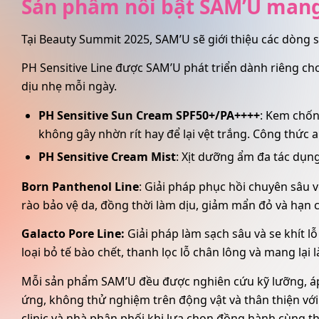
Sản phẩm nổi bật SAM’U man
Tại Beauty Summit 2025, SAM’U sẽ giới thiệu các dòng 
PH Sensitive Line được SAM’U phát triển dành riêng c
dịu nhẹ mỗi ngày.
PH Sensitive Sun Cream SPF50+/PA++++
: Kem chốn
không gây nhờn rít hay để lại vệt trắng. Công thức
PH Sensitive Cream Mist
: Xịt dưỡng ẩm đa tác dụng
Born Panthenol Line
: Giải pháp phục hồi chuyên sâu 
rào bảo vệ da, đồng thời làm dịu, giảm mẩn đỏ và hạn 
Galacto Pore Line:
Giải pháp làm sạch sâu và se khít 
loại bỏ tế bào chết, thanh lọc lỗ chân lông và mang lại
Mỗi sản phẩm SAM’U đều được nghiên cứu kỹ lưỡng, áp 
ứng, không thử nghiệm trên động vật và thân thiện với 
clinic và nhà phân phối khi lựa chọn đồng hành cùng t