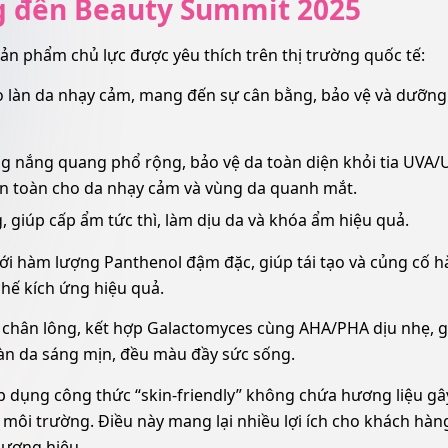
g đến Beauty Summit 2025
sản phẩm chủ lực được yêu thích trên thị trường quốc tế:
ho làn da nhạy cảm, mang đến sự cân bằng, bảo vệ và dưỡn
g nắng quang phổ rộng, bảo vệ da toàn diện khỏi tia UVA/
 an toàn cho da nhạy cảm và vùng da quanh mắt.
, giúp cấp ẩm tức thì, làm dịu da và khóa ẩm hiệu quả.
với hàm lượng Panthenol đậm đặc, giúp tái tạo và củng cố 
chế kích ứng hiệu quả.
lỗ chân lông, kết hợp Galactomyces cùng AHA/PHA dịu nhẹ, 
 làn da sáng mịn, đều màu đầy sức sống.
dụng công thức “skin-friendly” không chứa hương liệu gâ
môi trường. Điều này mang lại nhiều lợi ích cho khách hàng
hương hiệu.