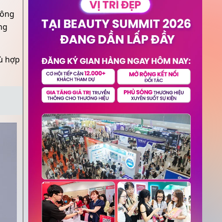
hông
ng
hù hợp