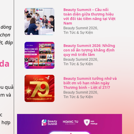
Beauty Summit – Cầu nối
toàn diện giữa thương hiệu
với đối tác tiềm năng tại Việt
Nam
g dòng
Beauty Summit 2026
,
Tin Tức & Sự Kiện
 chọn
t, đáp
Beauty Summit 2026: Những
con số ấn tượng khẳng định
quy mô triển lãm
Beauty Summit 2026
,
 da
Tin Tức & Sự Kiện
Beauty Summit tưởng nhớ và
biết ơn vô hạn nhân ngày
ệu quả
Thương binh – Liệt sĩ 27/7
Beauty Summit 2026
,
ảm và
Tin Tức & Sự Kiện
ác
ù hợp