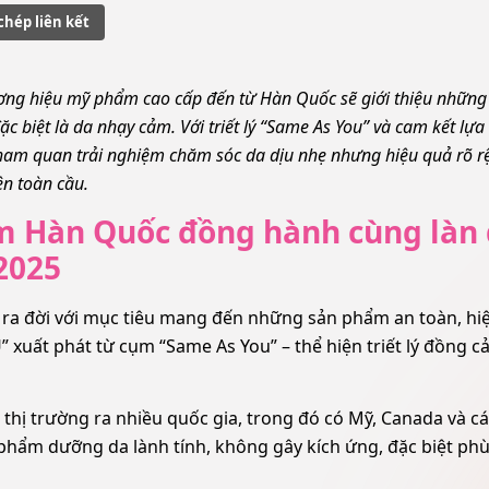
chép liên kết
ương hiệu mỹ phẩm cao cấp đến từ Hàn Quốc sẽ giới thiệu nhữn
c biệt là da nhạy cảm. Với triết lý “Same As You” và cam kết lựa
am quan trải nghiệm chăm sóc da dịu nhẹ nhưng hiệu quả rõ rệ
ên toàn cầu.
m Hàn Quốc đồng hành cùng làn
2025
ra đời với mục tiêu mang đến những sản phẩm an toàn, hi
” xuất phát từ cụm “Same As You” – thể hiện triết lý đồng c
hị trường ra nhiều quốc gia, trong đó có Mỹ, Canada và c
phẩm dưỡng da lành tính, không gây kích ứng, đặc biệt ph