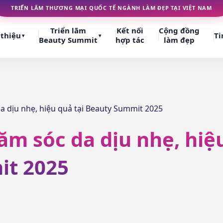
TRIỂN LÃM THƯƠNG MẠI QUỐC TẾ NGÀNH LÀM ĐẸP TẠI VIỆT NAM
Triển lãm
Kết nối
Cộng đồng
 thiệu
Ti
▾
▾
Beauty Summit
hợp tác
làm đẹp
a dịu nhẹ, hiệu quả tại Beauty Summit 2025
ăm sóc da dịu nhẹ, hiệ
it 2025