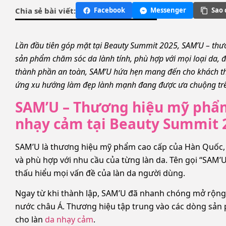
Chia sẻ bài viết:
Facebook
Messenger
Sao 
Lần đầu tiên góp mặt tại Beauty Summit 2025, SAM’U – th
sản phẩm chăm sóc da lành tính, phù hợp với mọi loại da, đặ
thành phần an toàn, SAM’U hứa hẹn mang đến cho khách th
ứng xu hướng làm đẹp lành mạnh đang được ưa chuộng tr
SAM’U – Thương hiệu mỹ phẩ
nhạy cảm tại Beauty Summit 
SAM’U là thương hiệu mỹ phẩm cao cấp của Hàn Quốc, 
và phù hợp với nhu cầu của từng làn da. Tên gọi “SAM’U
thấu hiểu mọi vấn đề của làn da người dùng.
Ngay từ khi thành lập, SAM’U đã nhanh chóng mở rộng t
nước châu Á. Thương hiệu tập trung vào các dòng sản 
cho làn
da nhạy cảm
.