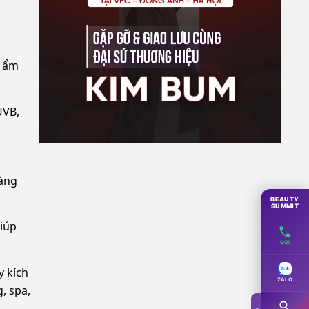
g ẩm
UVB,
hàng
BEAUTY
SUMMIT
giúp
GỌI
y kích
ZALO
, spa,
◀