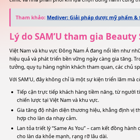
Tham khảo:
Mediver: Giải pháp dược mỹ phẩm & t
Lý do SAM’U tham gia Beauty
Việt Nam và khu vực Đông Nam Á đang nổi lên như nhữ
hiệu quả và phát triển bền vững ngày càng gia tăng. T
tưởng, quy tụ hàng nghìn khách tham quan, các chủ spa
Với SAM’U, đây không chỉ là một sự kiện triển lãm mà c
Tiếp cận trực tiếp khách hàng tiềm năng, từ người 
chiến lược tại Việt Nam và khu vực.
Gia tăng độ nhận diện thương hiệu, khẳng định vị 
hợp cho làn da nhạy cảm.
Lan tỏa triết lý “Same As You” – cam kết đồng hành 
cho làn da khỏe mạnh, rạng rỡ lâu dài.