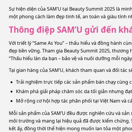
Sự hiện diện của SAM’U tại Beauty Summit 2025 là minh
một phong cách làm đẹp tinh tế, an toàn và giàu tính n
Thông điệp SAM’U gửi đến kh
Với triết lý “Same As You” – thấu hiểu và đồng hành c
đẹp bền vững. Tham gia Beauty Summit 2025, thương 
“Thấu hiểu làn da bạn – bảo vệ và nuôi dưỡng mỗi ngày
Tại gian hàng của SAM’U, khách tham quan và đối tác sẽ
Trải nghiệm trực tiếp các sản phẩm bán chạy cùng c
Khám phá giải pháp chăm sóc da tối giản nhưng đạt 
Mở rộng cơ hội hợp tác phân phối tại Việt Nam và c
Mỗi sản phẩm của SAM’U đều được nghiên cứu và sản xu
môi trường và mang lại hiệu quả đã được kiểm chứng. S
kết ấy, đồng thời thể hiện mong muốn lan tỏa một phon