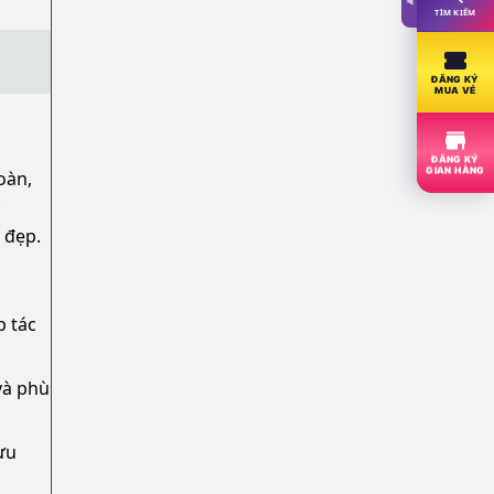
TÌM KIẾM
ĐĂNG KÝ
MUA VÉ
ĐĂNG KÝ
GIAN HÀNG
oàn,
 đẹp.
p tác
và phù
ưu