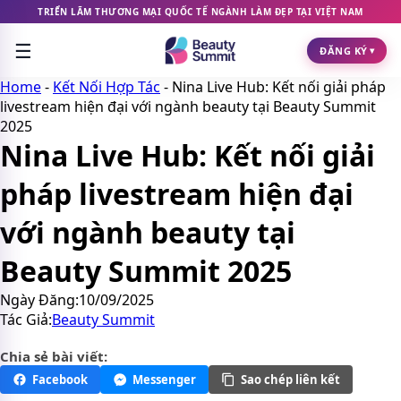
Chuyển
TRIỂN LÃM THƯƠNG MẠI QUỐC TẾ NGÀNH LÀM ĐẸP TẠI VIỆT NAM
đến
☰
nội
ĐĂNG KÝ
▾
dung
Home
-
Kết Nối Hợp Tác
-
Nina Live Hub: Kết nối giải pháp
livestream hiện đại với ngành beauty tại Beauty Summit
2025
Nina Live Hub: Kết nối giải
pháp livestream hiện đại
với ngành beauty tại
Beauty Summit 2025
Ngày Đăng:
10/09/2025
Tác Giả:
Beauty Summit
Chia sẻ bài viết:
Facebook
Messenger
Sao chép liên kết