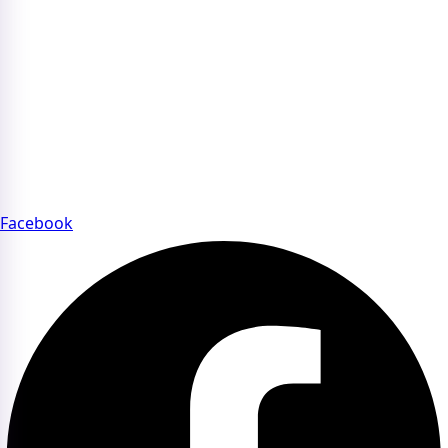
Bản quyền nội dung trên website
Chính sách quyền riêng tư
Điều khoản sử dụng website
Chính sách thanh toán
FAQs – Câu hỏi thường gặp về Beauty Summit
CỘNG ĐỒNG BEAUTY SUMMIT
Tham gia cộng đồng Beauty Summit để kết nối chuyên sâu
với các thương hiệu và chuyên gia uy tín của ngành làm
đẹp.
Facebook