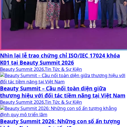
Nhìn lại lễ trao chứng chỉ ISO/IEC 17024 khóa
K01 tại Beauty Summit 2026
Beauty Summit 2026
,
Tin Tức & Sự Kiện
Beauty Summit – Cầu nối toàn diện giữa
thương hiệu với đối tác tiềm năng tại Việt Nam
Beauty Summit 2026
,
Tin Tức & Sự Kiện
Beauty Summit 2026: Những con số ấn tượng