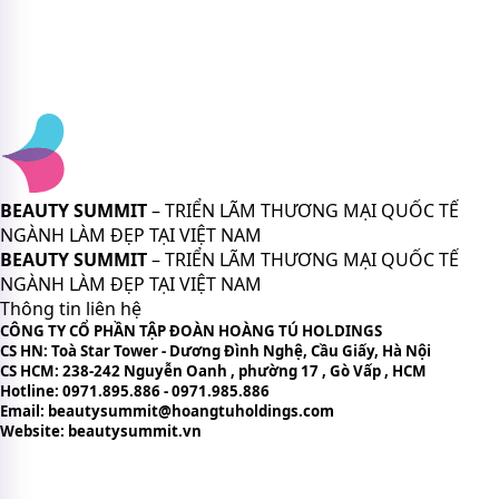
BEAUTY SUMMIT
– TRIỂN LÃM THƯƠNG MẠI QUỐC TẾ
NGÀNH LÀM ĐẸP TẠI VIỆT NAM
BEAUTY SUMMIT
– TRIỂN LÃM THƯƠNG MẠI QUỐC TẾ
NGÀNH LÀM ĐẸP TẠI VIỆT NAM
Thông tin liên hệ
CÔNG TY CỔ PHẦN TẬP ĐOÀN HOÀNG TÚ HOLDINGS
CS HN: Toà Star Tower - Dương Đình Nghệ, Cầu Giấy, Hà Nội
CS HCM: 238-242 Nguyễn Oanh , phường 17 , Gò Vấp , HCM
Hotline: 0971.895.886 - 0971.985.886
Email: beautysummit@hoangtuholdings.com
Website: beautysummit.vn
CHÍNH SÁCH VÀ ĐIỀU KHOẢN
Chính sách bảo mật thông tin