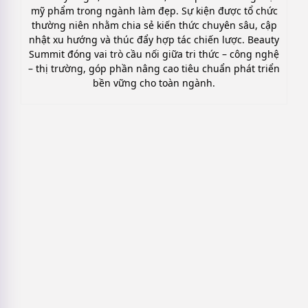
mỹ phẩm trong ngành làm đẹp. Sự kiện được tổ chức
thường niên nhằm chia sẻ kiến thức chuyên sâu, cập
nhật xu hướng và thúc đẩy hợp tác chiến lược. Beauty
Summit đóng vai trò cầu nối giữa tri thức – công nghệ
– thị trường, góp phần nâng cao tiêu chuẩn phát triển
bền vững cho toàn ngành.
7 Mẫu kịch bản LiveStream mỹ phẩm
Thực Chiến, Dễ áp dụng
Thị trường mỹ phẩm Thế Giới 2026 –
2034: Xu Hướng & Dự Báo
Cách check date mỹ phẩm & Các