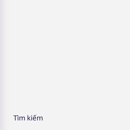
website hỗ trợ uy tín
Check mỹ phẩm thật giả: Dấu hiệu
nhận biết & App hỗ trợ
Glass Skin là gì? Bí quyết để có được
Làn da Thuỷ Tinh
5 Cách nhận mỹ phẩm miễn phí &
Lưu ý cần phải nhớ
Tìm kiếm