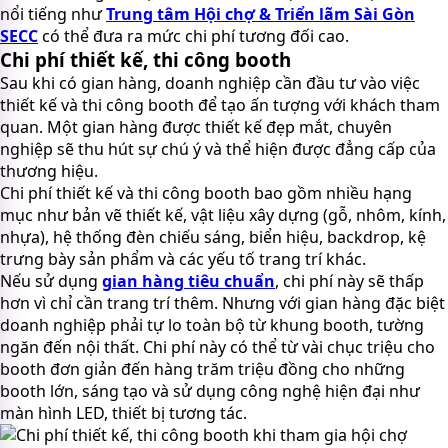
nổi tiếng như
Trung tâm Hội chợ & Triển lãm Sài Gòn
SECC
có thể đưa ra mức chi phí tương đối cao.
Chi phí thiết kế, thi công booth
Sau khi có gian hàng, doanh nghiệp cần đầu tư vào việc
thiết kế và thi công booth để tạo ấn tượng với khách tham
quan. Một gian hàng được thiết kế đẹp mắt, chuyên
nghiệp sẽ thu hút sự chú ý và thể hiện được đẳng cấp của
thương hiệu.
Chi phí thiết kế và thi công booth bao gồm nhiều hạng
mục như bản vẽ thiết kế, vật liệu xây dựng (gỗ, nhôm, kính,
nhựa), hệ thống đèn chiếu sáng, biển hiệu, backdrop, kệ
trưng bày sản phẩm và các yếu tố trang trí khác.
Nếu sử dụng
gian hàng tiêu chuẩn
, chi phí này sẽ thấp
hơn vì chỉ cần trang trí thêm. Nhưng với gian hàng đặc biệt
doanh nghiệp phải tự lo toàn bộ từ khung booth, tường
ngăn đến nội thất. Chi phí này có thể từ vài chục triệu cho
booth đơn giản đến hàng trăm triệu đồng cho những
booth lớn, sáng tạo và sử dụng công nghệ hiện đại như
màn hình LED, thiết bị tương tác.