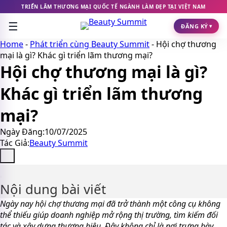
Chuyển
TRIỂN LÃM THƯƠNG MẠI QUỐC TẾ NGÀNH LÀM ĐẸP TẠI VIỆT NAM
đến
☰
nội
ĐĂNG KÝ
▾
dung
Home
-
Phát triển cùng Beauty Summit
-
Hội chợ thương
mại là gì? Khác gì triển lãm thương mại?
Hội chợ thương mại là gì?
Khác gì triển lãm thương
mại?
Ngày Đăng:
10/07/2025
Tác Giả:
Beauty Summit
Nội dung bài viết
Ngày nay hội chợ thương mại đã trở thành một công cụ không
thể thiếu giúp doanh nghiệp mở rộng thị trường, tìm kiếm đối
tác và xây dựng thương hiệu. Đây không chỉ là nơi trưng bày