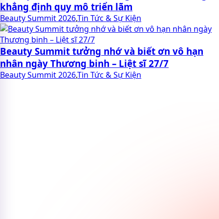
khẳng định quy mô triển lãm
Beauty Summit 2026
,
Tin Tức & Sự Kiện
Beauty Summit tưởng nhớ và biết ơn vô hạn
nhân ngày Thương binh – Liệt sĩ 27/7
Beauty Summit 2026
,
Tin Tức & Sự Kiện