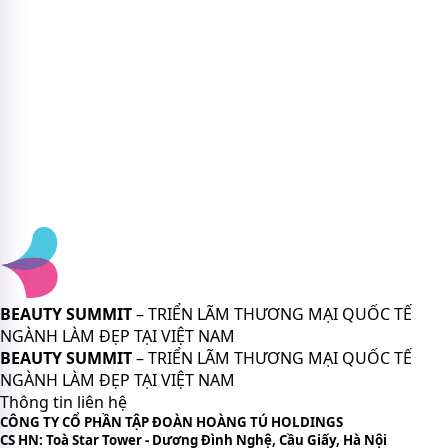
BEAUTY SUMMIT
– TRIỂN LÃM THƯƠNG MẠI QUỐC TẾ
NGÀNH LÀM ĐẸP TẠI VIỆT NAM
BEAUTY SUMMIT
– TRIỂN LÃM THƯƠNG MẠI QUỐC TẾ
NGÀNH LÀM ĐẸP TẠI VIỆT NAM
Thông tin liên hệ
CÔNG TY CỔ PHẦN TẬP ĐOÀN HOÀNG TÚ HOLDINGS
CS HN: Toà Star Tower - Dương Đình Nghệ, Cầu Giấy, Hà Nội