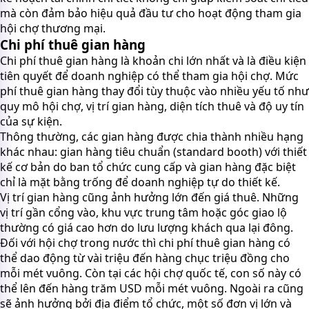
mà còn đảm bảo hiệu quả đầu tư cho hoạt động tham gia
hội chợ thương mại.
Chi phí thuê gian hàng
Chi phí thuê gian hàng là khoản chi lớn nhất và là điều kiện
tiên quyết để doanh nghiệp có thể tham gia hội chợ. Mức
phí thuê gian hàng thay đổi tùy thuộc vào nhiều yếu tố như
quy mô hội chợ, vị trí gian hàng, diện tích thuê và độ uy tín
của sự kiện.
Thông thường, các gian hàng được chia thành nhiều hạng
khác nhau: gian hàng tiêu chuẩn (standard booth) với thiết
kế cơ bản do ban tổ chức cung cấp và gian hàng đặc biệt
chỉ là mặt bằng trống để doanh nghiệp tự do thiết kế.
Vị trí gian hàng cũng ảnh hưởng lớn đến giá thuê. Những
vị trí gần cổng vào, khu vực trung tâm hoặc góc giao lộ
thường có giá cao hơn do lưu lượng khách qua lại đông.
Đối với hội chợ trong nước thì chi phí thuê gian hàng có
thể dao động từ vài triệu đến hàng chục triệu đồng cho
mỗi mét vuông. Còn tại các hội chợ quốc tế, con số này có
thể lên đến hàng trăm USD mỗi mét vuông. Ngoài ra cũng
sẽ ảnh hưởng bởi địa điểm tổ chức, một số đơn vị lớn và