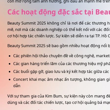
còn mở rộng tầm ảnh hưởng, ghi dấu ấn mạnh mẽ trên 
Các hoạt động đặc sắc tại Be
Beauty Summit 2025 không chỉ là nơi để các thương h
mẽ, nơi mà các doanh nghiệp có thể kết nối với các đố
cơ hội hợp tác chiến lược. Sự kiện sẽ diễn ra tại TP. Hồ 
Beauty Summit 2025 sẽ bao gồm nhiều hoạt động nổi b
Các phiên hội thảo chuyên đề về công nghệ, market
Các gian hàng triển lãm của các thương hiệu mỹ p
Các buổi gặp gỡ, giao lưu và ký kết hợp tác giữa các
Concert khai mạc âm nhạc ấn tượng, không gian gi
dẫn
Với sự tham gia của Kim Bum, sự kiện này còn mang đến
dùng và các đối tác chiến lược, tạo cơ hội quảng bá 