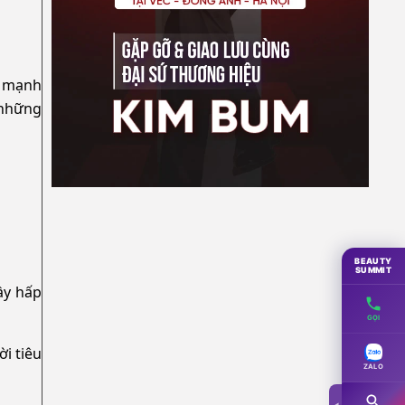
c mạnh
 những
BEAUTY
SUMMIT
ầy hấp
GỌI
i tiêu
ZALO
◀