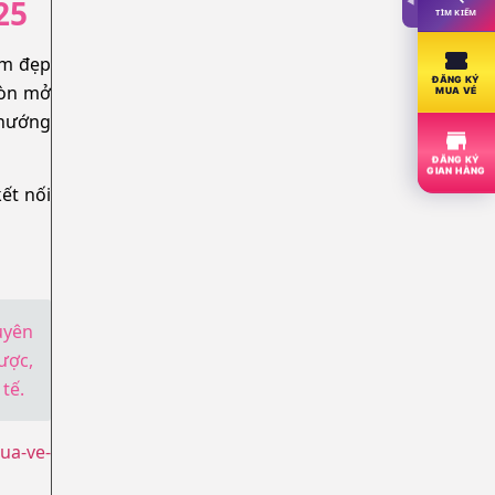
25
TÌM KIẾM
àm đẹp
ĐĂNG KÝ
còn mở
MUA VÉ
 hướng
ĐĂNG KÝ
GIAN HÀNG
ết nối
uyên
ược,
tế.
ua-ve-