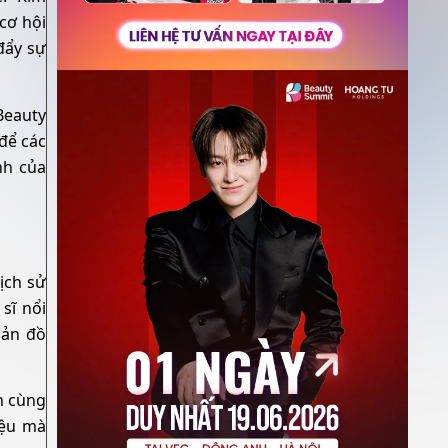
cơ hội
đẩy sự
Beauty
để các
nh của
ịch sử
sĩ nổi
bản đồ
h cùng
iệu mà