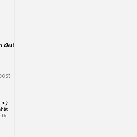
n cầu!
post
u mỹ
nhật
 thị