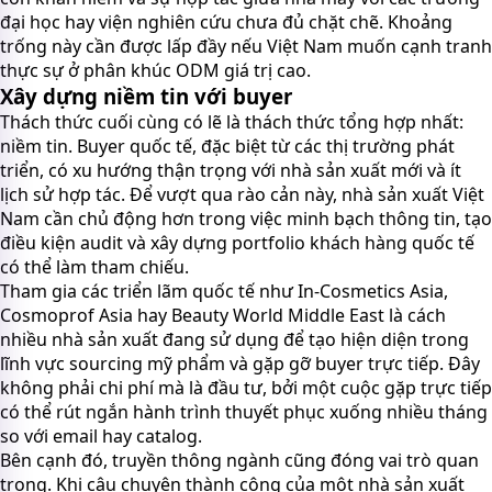
đại học hay viện nghiên cứu chưa đủ chặt chẽ. Khoảng
trống này cần được lấp đầy nếu Việt Nam muốn cạnh tranh
thực sự ở phân khúc ODM giá trị cao.
Xây dựng niềm tin với buyer
Thách thức cuối cùng có lẽ là thách thức tổng hợp nhất:
niềm tin. Buyer quốc tế, đặc biệt từ các thị trường phát
triển, có xu hướng thận trọng với nhà sản xuất mới và ít
lịch sử hợp tác. Để vượt qua rào cản này, nhà sản xuất Việt
Nam cần chủ động hơn trong việc minh bạch thông tin, tạo
điều kiện audit và xây dựng portfolio khách hàng quốc tế
có thể làm tham chiếu.
Tham gia các triển lãm quốc tế như In-Cosmetics Asia,
Cosmoprof Asia hay Beauty World Middle East là cách
nhiều nhà sản xuất đang sử dụng để tạo hiện diện trong
lĩnh vực sourcing mỹ phẩm và gặp gỡ buyer trực tiếp. Đây
không phải chi phí mà là đầu tư, bởi một cuộc gặp trực tiếp
có thể rút ngắn hành trình thuyết phục xuống nhiều tháng
so với email hay catalog.
Bên cạnh đó, truyền thông ngành cũng đóng vai trò quan
trọng. Khi câu chuyện thành công của một nhà sản xuất