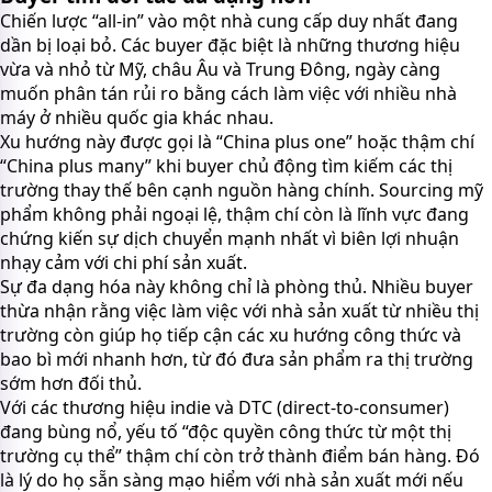
Chiến lược “all-in” vào một nhà cung cấp duy nhất đang
dần bị loại bỏ. Các buyer đặc biệt là những thương hiệu
vừa và nhỏ từ Mỹ, châu Âu và Trung Đông, ngày càng
muốn phân tán rủi ro bằng cách làm việc với nhiều nhà
máy ở nhiều quốc gia khác nhau.
Xu hướng này được gọi là “China plus one” hoặc thậm chí
“China plus many” khi buyer chủ động tìm kiếm các thị
trường thay thế bên cạnh nguồn hàng chính. Sourcing mỹ
phẩm không phải ngoại lệ, thậm chí còn là lĩnh vực đang
chứng kiến sự dịch chuyển mạnh nhất vì biên lợi nhuận
nhạy cảm với chi phí sản xuất.
Sự đa dạng hóa này không chỉ là phòng thủ. Nhiều buyer
thừa nhận rằng việc làm việc với nhà sản xuất từ nhiều thị
trường còn giúp họ tiếp cận các xu hướng công thức và
bao bì mới nhanh hơn, từ đó đưa sản phẩm ra thị trường
sớm hơn đối thủ.
Với các thương hiệu indie và DTC (direct-to-consumer)
đang bùng nổ, yếu tố “độc quyền công thức từ một thị
trường cụ thể” thậm chí còn trở thành điểm bán hàng. Đó
là lý do họ sẵn sàng mạo hiểm với nhà sản xuất mới nếu