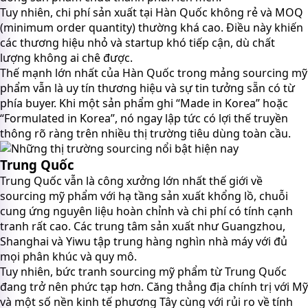
Tuy nhiên, chi phí sản xuất tại Hàn Quốc không rẻ và MOQ
(minimum order quantity) thường khá cao. Điều này khiến
các thương hiệu nhỏ và startup khó tiếp cận, dù chất
lượng không ai chê được.
Thế mạnh lớn nhất của Hàn Quốc trong mảng sourcing mỹ
phẩm vẫn là uy tín thương hiệu và sự tin tưởng sẵn có từ
phía buyer. Khi một sản phẩm ghi “Made in Korea” hoặc
“Formulated in Korea”, nó ngay lập tức có lợi thế truyền
thông rõ ràng trên nhiều thị trường tiêu dùng toàn cầu.
Trung Quốc
Trung Quốc vẫn là công xưởng lớn nhất thế giới về
sourcing mỹ phẩm với hạ tầng sản xuất khổng lồ, chuỗi
cung ứng nguyên liệu hoàn chỉnh và chi phí có tính cạnh
tranh rất cao. Các trung tâm sản xuất như Guangzhou,
Shanghai và Yiwu tập trung hàng nghìn nhà máy với đủ
mọi phân khúc và quy mô.
Tuy nhiên, bức tranh sourcing mỹ phẩm từ Trung Quốc
đang trở nên phức tạp hơn. Căng thẳng địa chính trị với Mỹ
và một số nền kinh tế phương Tây cùng với rủi ro về tính