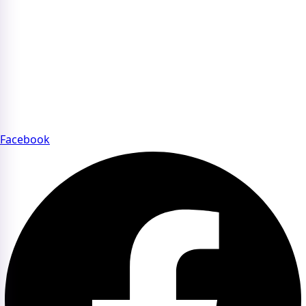
Chính sách quyền riêng tư
Điều khoản sử dụng website
Chính sách thanh toán
FAQs – Câu hỏi thường gặp về Beauty Summit
CỘNG ĐỒNG BEAUTY SUMMIT
Tham gia cộng đồng Beauty Summit để kết nối chuyên sâu
với các thương hiệu và chuyên gia uy tín của ngành làm
đẹp.
Facebook