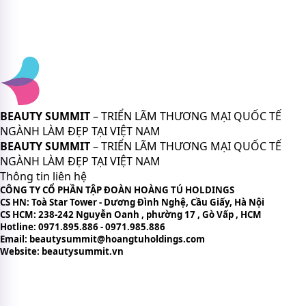
BEAUTY SUMMIT
– TRIỂN LÃM THƯƠNG MẠI QUỐC TẾ
NGÀNH LÀM ĐẸP TẠI VIỆT NAM
BEAUTY SUMMIT
– TRIỂN LÃM THƯƠNG MẠI QUỐC TẾ
NGÀNH LÀM ĐẸP TẠI VIỆT NAM
Thông tin liên hệ
CÔNG TY CỔ PHẦN TẬP ĐOÀN HOÀNG TÚ HOLDINGS
CS HN: Toà Star Tower - Dương Đình Nghệ, Cầu Giấy, Hà Nội
CS HCM: 238-242 Nguyễn Oanh , phường 17 , Gò Vấp , HCM
Hotline: 0971.895.886 - 0971.985.886
Email: beautysummit@hoangtuholdings.com
Website: beautysummit.vn
CHÍNH SÁCH VÀ ĐIỀU KHOẢN
Chính sách bảo mật thông tin
Bản quyền nội dung trên website