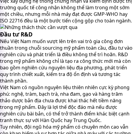
Việc xây dựng hệ thống chứng nhận và kiểm định được thị
trường quốc tế công nhận không thể làm trong một sớm
một chiều, nhưng mỗi nhà máy đạt được GMP-WHO hay
ISO 22716 đều là một bước tiến cộng gộp cho toàn ngành.
Đầu tư R&D
Nếu Việt Nam muốn vượt lên trên vai trò gia công đơn
thuần trong chuỗi sourcing mỹ phẩm toàn cầu, đầu tư vào
nghiên cứu và phát triển là điều không thể trì hoãn. R&D
trong mỹ phẩm không chỉ là tạo ra công thức mới mà còn
bao gồm nghiên cứu nguyên liệu địa phương, phát triển
quy trình chiết xuất, kiểm tra độ ổn định và tương tác
thành phần.
Việt Nam có nguồn nguyên liệu thiên nhiên cực kỳ phong
phú: nghệ, tràm, bạch trà, nha đam, gạo và hàng trăm
thảo dược bản địa chưa được khai thác hết tiềm năng
trong mỹ phẩm. Đây là lợi thế độc đáo mà nếu được
nghiên cứu bài bản, có thể trở thành điểm khác biệt cạnh
tranh thực sự với Hàn Quốc hay Trung Quốc.
Tuy nhiên, đội ngũ hóa mỹ phẩm có chuyên môn cao vẫn
còn khan hiếm và sự hợp tác giữa nhà máy với các trường