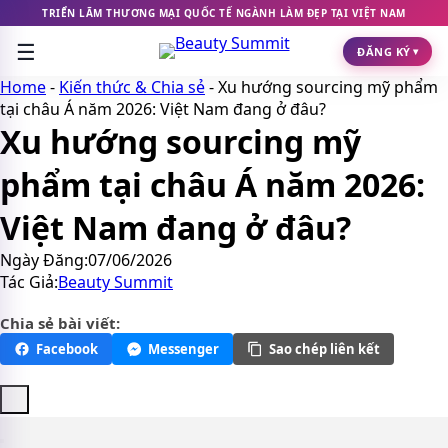
Chuyển
TRIỂN LÃM THƯƠNG MẠI QUỐC TẾ NGÀNH LÀM ĐẸP TẠI VIỆT NAM
đến
☰
nội
ĐĂNG KÝ
▾
dung
Home
-
Kiến thức & Chia sẻ
-
Xu hướng sourcing mỹ phẩm
tại châu Á năm 2026: Việt Nam đang ở đâu?
Xu hướng sourcing mỹ
phẩm tại châu Á năm 2026:
Việt Nam đang ở đâu?
Ngày Đăng:
07/06/2026
Tác Giả:
Beauty Summit
Chia sẻ bài viết:
Facebook
Messenger
Sao chép liên kết