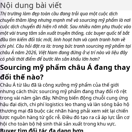
Nội dung bài viết
Thị trường làm đẹp toàn cầu đang trải qua một cuộc dịch
chuyển thầm lặng nhưng mạnh mẽ và sourcing mỹ phẩm là nơi
cuộc dịch chuyển đó hiện rõ nhất. Sau nhiều năm phụ thuộc vào
một vài trung tâm sản xuất truyền thống, các buyer quốc tế bắt
đầu tìm kiếm đối tác mới, linh hoạt hơn và cạnh tranh hơn về
chi phí. Câu hỏi đặt ra là: trong bức tranh sourcing mỹ phẩm tại
châu Á năm 2026, Việt Nam đang đứng ở vị trí nào và liệu đây
có phải thời điểm để bước lên sân khấu lớn hơn?
Sourcing mỹ phẩm châu Á đang thay
đổi thế nào?
Châu Á từ lâu đã là công xưởng mỹ phẩm của thế giới
nhưng cách thức sourcing mỹ phẩm đang thay đổi rõ rệt
trong vài năm gần đây. Những biến động chuỗi cung ứng
hậu đại dịch, chi phí logistics leo thang và làn sóng bảo hộ
thương mại đã buộc các nhãn hàng phải xem xét lại chiến
lược nguồn hàng từ gốc rễ. Điều đó tạo ra cả áp lực lẫn cơ
hội cho toàn bộ hệ sinh thái sản xuất trong khu vực.
Buyer tìm đối tác đa dạng hơn