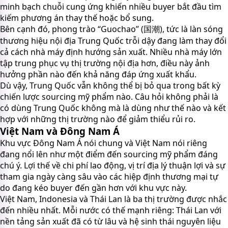
minh bạch chuỗi cung ứng khiến nhiều buyer bắt đầu tìm
kiếm phương án thay thế hoặc bổ sung.
Bên cạnh đó, phong trào “Guochao” (国潮), tức là làn sóng
thương hiệu nội địa Trung Quốc trỗi dậy đang làm thay đổi
cả cách nhà máy định hướng sản xuất. Nhiều nhà máy lớn
tập trung phục vụ thị trường nội địa hơn, điều này ảnh
hưởng phần nào đến khả năng đáp ứng xuất khẩu.
Dù vậy, Trung Quốc vẫn không thể bị bỏ qua trong bất kỳ
chiến lược sourcing mỹ phẩm nào. Câu hỏi không phải là
có dùng Trung Quốc không mà là dùng như thế nào và kết
hợp với những thị trường nào để giảm thiểu rủi ro.
Việt Nam và Đông Nam Á
Khu vực Đông Nam Á nói chung và Việt Nam nói riêng
đang nổi lên như một điểm đến sourcing mỹ phẩm đáng
chú ý. Lợi thế về chi phí lao động, vị trí địa lý thuận lợi và sự
tham gia ngày càng sâu vào các hiệp định thương mại tự
do đang kéo buyer đến gần hơn với khu vực này.
Việt Nam, Indonesia và Thái Lan là ba thị trường được nhắc
đến nhiều nhất. Mỗi nước có thế mạnh riêng: Thái Lan với
nền tảng sản xuất đã có từ lâu và hệ sinh thái nguyên liệu