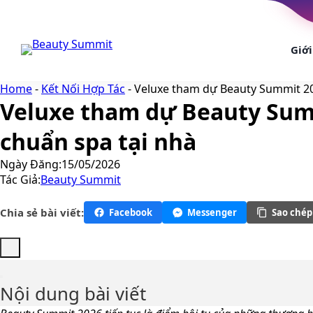
Chuyển
đến
nội
Giới
dung
Home
-
Kết Nối Hợp Tác
-
Veluxe tham dự Beauty Summit 20
Veluxe tham dự Beauty Summ
chuẩn spa tại nhà
Ngày Đăng:
15/05/2026
Tác Giả:
Beauty Summit
Chia sẻ bài viết:
Facebook
Messenger
Sao chép 
Nội dung bài viết