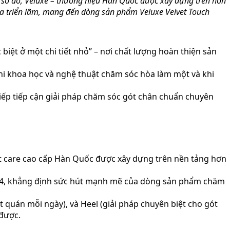
g số đó, Veluxe – thương hiệu Hàn Quốc được xây dựng trên hơn
ia triển lãm, mang đến dòng sản phẩm Veluxe Velvet Touch
biệt ở một chi tiết nhỏ” – nơi chất lượng hoàn thiện sản
hi khoa học và nghệ thuật chăm sóc hòa làm một và khi
tiếp tiếp cận giải pháp chăm sóc gót chân chuẩn chuyên
oot care cao cấp Hàn Quốc được xây dựng trên nền tảng hơn
024, khẳng định sức hút mạnh mẽ của dòng sản phẩm chăm
t quán mỗi ngày), và Heel (giải pháp chuyên biệt cho gót
được.