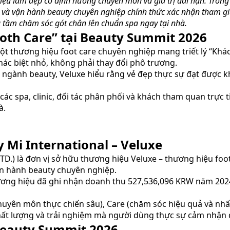
iệu làm đẹp có định hướng chuyên môn và giá trị dài hạn. Tron
l và vận hành beauty chuyên nghiệp chính thức xác nhận tham g
tầm chăm sóc gót chân lên chuẩn spa ngay tại nhà.
ooth Care” tại Beauty Summit 2026
ột thương hiệu foot care chuyên nghiệp mang triết lý “Khác 
ác biệt nhỏ, không phải thay đổi phô trương.
ngành beauty, Veluxe hiểu rằng vẻ đẹp thực sự đạt được k
ác spa, clinic, đối tác phân phối và khách tham quan trực 
à.
y Mi International – Veluxe
LTD.) là đơn vị sở hữu thương hiệu Veluxe – thương hiệu f
ận hành beauty chuyên nghiệp.
thương hiệu đã ghi nhận doanh thu 527,536,096 KRW năm 2
(chuyên môn thực chiến sâu), Care (chăm sóc hiệu quả và nhấ
hất lượng và trải nghiệm mà người dùng thực sự cảm nhận 
Beauty Summit 2026