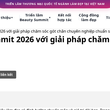
TRIỂN LÃM THƯƠNG MẠI QUỐC TẾ NGÀNH LÀM ĐẸP TẠI VIỆT NAM
Triển lãm
Kết nối
Cộng đồng
 thiệu
Ti
▾
▾
Beauty Summit
hợp tác
làm đẹp
26 với giải pháp chăm sóc gót chân chuyên nghiệp chuẩn s
it 2026 với giải pháp chăm
liên kết