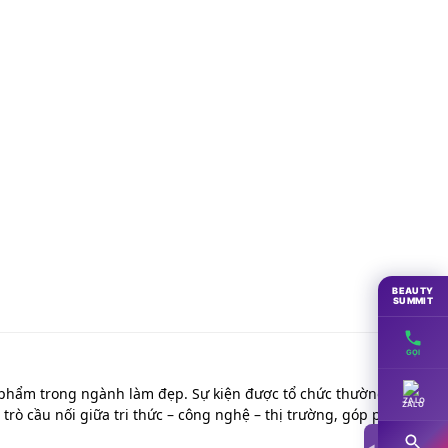
BEAUTY
SUMMIT
GỌI
ỹ phẩm trong ngành làm đẹp. Sự kiện được tổ chức thường niên
ZALO
rò cầu nối giữa tri thức – công nghệ – thị trường, góp phần
◀