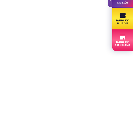
TÌM KIẾM
ĐĂNG KÝ
MUA VÉ
ĐĂNG KÝ
GIAN HÀNG