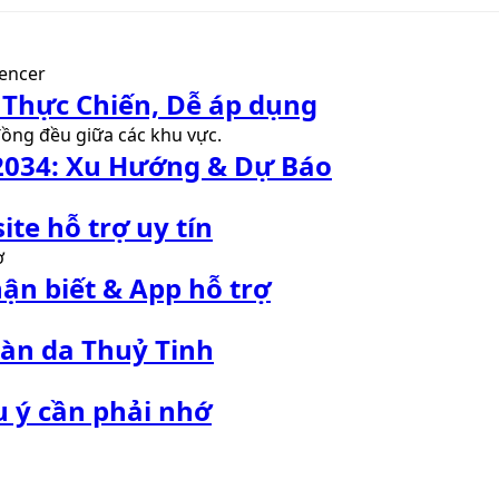
Thực Chiến, Dễ áp dụng
 2034: Xu Hướng & Dự Báo
te hỗ trợ uy tín
ận biết & App hỗ trợ
 Làn da Thuỷ Tinh
 ý cần phải nhớ