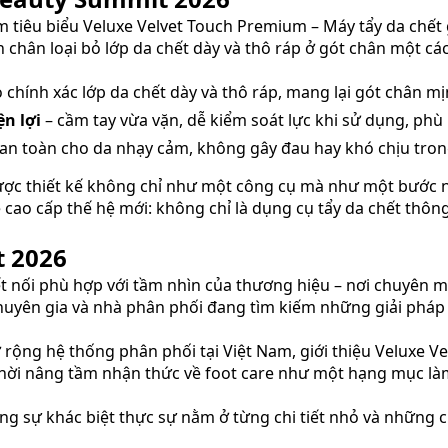
ẩm tiêu biểu Veluxe Velvet Touch Premium – Máy tẩy da chế
chân loại bỏ lớp da chết dày và thô ráp ở gót chân một các
ỏ chính xác lớp da chết dày và thô ráp, mang lại gót chân 
ện lợi
– cầm tay vừa vặn, dễ kiểm soát lực khi sử dụng, phù
an toàn cho da nhạy cảm, không gây đau hay khó chịu tron
ược thiết kế không chỉ như một công cụ mà như một bước 
 cao cấp thế hệ mới: không chỉ là dụng cụ tẩy da chết thô
t 2026
t nối phù hợp với tầm nhìn của thương hiệu – nơi chuyên mô
 chuyên gia và nhà phân phối đang tìm kiếm những giải pháp
rộng hệ thống phân phối tại Việt Nam, giới thiệu Veluxe
g thời nâng tầm nhận thức về foot care như một hạng mục 
ng sự khác biệt thực sự nằm ở từng chi tiết nhỏ và những c