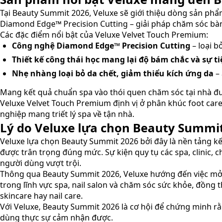
Tại Beauty Summit 2026, Veluxe sẽ giới thiệu dòng sản ph
Diamond Edge™ Precision Cutting – giải pháp chăm sóc bàn 
Các đặc điểm nổi bật của Veluxe Velvet Touch Premium:
Công nghệ Diamond Edge™ Precision Cutting
– loại b
Thiết kế công thái học mang lại độ bám chắc và sự ti
Nhẹ nhàng loại bỏ da chết, giảm thiểu kích ứng da
– 
Mang kết quả chuẩn spa vào thói quen chăm sóc tại nhà đ
Veluxe Velvet Touch Premium định vị ở phân khúc foot care
nghiệp mang triết lý spa về tận nhà.
Lý do Veluxe lựa chọn Beauty Summi
Veluxe lựa chọn Beauty Summit 2026 bởi đây là nền tảng kế
được trân trọng đúng mức. Sự kiện quy tụ các spa, clinic,
người dùng vượt trội.
Thông qua Beauty Summit 2026, Veluxe hướng đến việc mở 
trong lĩnh vực spa, nail salon và chăm sóc sức khỏe, đồn
skincare hay nail care.
Với Veluxe, Beauty Summit 2026 là cơ hội để chứng minh rằ
dùng thực sự cảm nhận được.