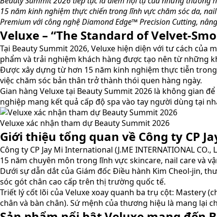
Beauty Summit 2026 tiếp tục là điểm hội tụ của những thương h
15 năm kinh nghiệm thực chiến trong lĩnh vực chăm sóc da, nai
Premium với công nghệ Diamond Edge™ Precision Cutting, nâng 
Veluxe – “The Standard of Velvet-Sm
Tại Beauty Summit 2026, Veluxe hiện diện với tư cách của m
phẩm và trải nghiệm khách hàng được tạo nên từ những kh
Được xây dựng từ hơn 15 năm kinh nghiệm thực tiễn trong 
việc chăm sóc bản thân trở thành thói quen hàng ngày.
Gian hàng Veluxe tại Beauty Summit 2026 là không gian để c
nghiệp mang kết quả cấp độ spa vào tay người dùng tại nh
Veluxe xác nhận tham dự Beauty Summit 2026
Giới thiệu tổng quan về Công ty CP Ja
Công ty CP Jay Mi International (J.ME INTERNATIONAL CO., 
15 năm chuyên môn trong lĩnh vực skincare, nail care và v
Dưới sự dẫn dắt của Giám đốc Điều hành Kim Cheol-jin, 
sóc gót chân cao cấp trên thị trường quốc tế.
Triết lý cốt lõi của Veluxe xoay quanh ba trụ cột: Mastery 
chân và bàn chân). Sứ mệnh của thương hiệu là mang lại c
Sản phẩm nổi bật Veluxe mang đến 