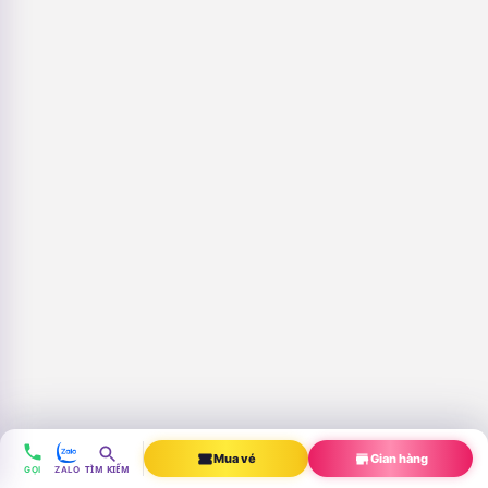
Coaching 1-1 là gì? Khi nào Nên &
Không nên tham gia?
Friend of House là gì? Từ thời trang
đến sự kiện làm đẹp
Mua vé
Gian hàng
TÌM KIẾM
GỌI
ZALO