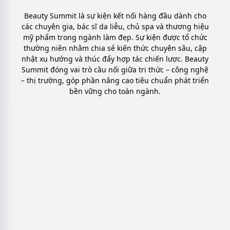
Beauty Summit là sự kiện kết nối hàng đầu dành cho
các chuyên gia, bác sĩ da liễu, chủ spa và thương hiệu
mỹ phẩm trong ngành làm đẹp. Sự kiện được tổ chức
thường niên nhằm chia sẻ kiến thức chuyên sâu, cập
nhật xu hướng và thúc đẩy hợp tác chiến lược. Beauty
Summit đóng vai trò cầu nối giữa tri thức – công nghệ
– thị trường, góp phần nâng cao tiêu chuẩn phát triển
bền vững cho toàn ngành.
7 Mẫu kịch bản LiveStream mỹ phẩm
Thực Chiến, Dễ áp dụng
Thị trường mỹ phẩm Thế Giới 2026 –
2034: Xu Hướng & Dự Báo