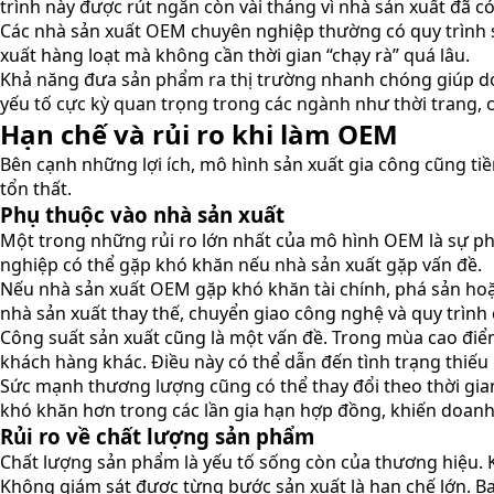
trình này được rút ngắn còn vài tháng vì nhà sản xuất đã có
Các nhà sản xuất OEM chuyên nghiệp thường có quy trình s
xuất hàng loạt mà không cần thời gian “chạy rà” quá lâu.
Khả năng đưa sản phẩm ra thị trường nhanh chóng giúp doa
yếu tố cực kỳ quan trọng trong các ngành như thời trang,
Hạn chế và rủi ro khi làm OEM
Bên cạnh những lợi ích, mô hình sản xuất gia công cũng ti
tổn thất.
Phụ thuộc vào nhà sản xuất
Một trong những rủi ro lớn nhất của mô hình OEM là sự phụ
nghiệp có thể gặp khó khăn nếu nhà sản xuất gặp vấn đề.
Nếu nhà sản xuất OEM gặp khó khăn tài chính, phá sản hoặ
nhà sản xuất thay thế, chuyển giao công nghệ và quy trình c
Công suất sản xuất cũng là một vấn đề. Trong mùa cao đi
khách hàng khác. Điều này có thể dẫn đến tình trạng thiếu
Sức mạnh thương lượng cũng có thể thay đổi theo thời gian
khó khăn hơn trong các lần gia hạn hợp đồng, khiến doanh 
Rủi ro về chất lượng sản phẩm
Chất lượng sản phẩm là yếu tố sống còn của thương hiệu. K
Không giám sát được từng bước sản xuất là hạn chế lớn. Bạ