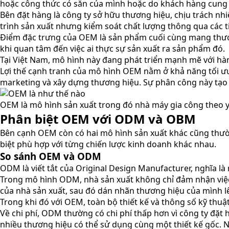
hoặc công thức có sẵn của mình hoặc do khách hàng cung 
Bên đặt hàng là công ty sở hữu thương hiệu, chịu trách nh
trình sản xuất nhưng kiểm soát chất lượng thông qua các t
Điểm đặc trưng của OEM là sản phẩm cuối cùng mang thương
khi quan tâm đến việc ai thực sự sản xuất ra sản phẩm đó.
Tại Việt Nam, mô hình này đang phát triển mạnh mẽ với hà
Lợi thế cạnh tranh của mô hình OEM nằm ở khả năng tối ưu 
marketing và xây dựng thương hiệu. Sự phân công này tạo 
OEM là mô hình sản xuất trong đó nhà máy gia công theo y
Phân biệt OEM với ODM và OBM
Bên cạnh OEM còn có hai mô hình sản xuất khác cũng th
biệt phù hợp với từng chiến lược kinh doanh khác nhau.
So sánh OEM và ODM
ODM là viết tắt của Original Design Manufacturer, nghĩa là
Trong mô hình ODM, nhà sản xuất không chỉ đảm nhận việc s
của nhà sản xuất, sau đó dán nhãn thương hiệu của mình 
Trong khi đó với OEM, toàn bộ thiết kế và thông số kỹ thuậ
Về chi phí, ODM thường có chi phí thấp hơn vì công ty đặ
nhiều thương hiệu có thể sử dụng cùng một thiết kế gốc. 