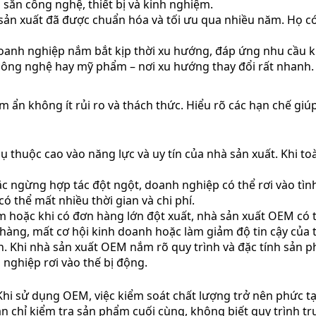
 sẵn công nghệ, thiết bị và kinh nghiệm.
ản xuất đã được chuẩn hóa và tối ưu qua nhiều năm. Họ có
nh nghiệp nắm bắt kịp thời xu hướng, đáp ứng nhu cầu khác
 công nghệ hay mỹ phẩm – nơi xu hướng thay đổi rất nhanh.
ềm ẩn không ít rủi ro và thách thức. Hiểu rõ các hạn chế g
 thuộc cao vào năng lực và uy tín của nhà sản xuất. Khi to
c ngừng hợp tác đột ngột, doanh nghiệp có thể rơi vào tìn
ó thể mất nhiều thời gian và chi phí.
ểm hoặc khi có đơn hàng lớn đột xuất, nhà sản xuất OEM c
 hàng, mất cơ hội kinh doanh hoặc làm giảm độ tin cậy của 
. Khi nhà sản xuất OEM nắm rõ quy trình và đặc tính sản ph
nghiệp rơi vào thế bị động.
hi sử dụng OEM, việc kiểm soát chất lượng trở nên phức tạp
n chỉ kiểm tra sản phẩm cuối cùng, không biết quy trình tr