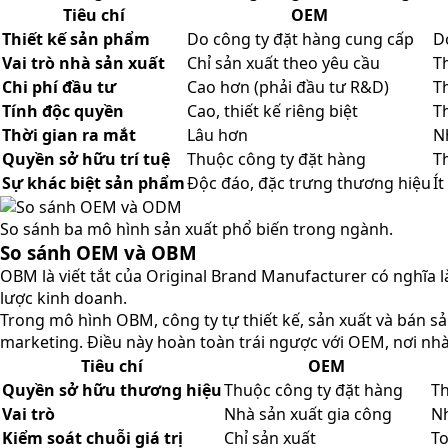
Tiêu chí
OEM
Thiết kế sản phẩm
Do công ty đặt hàng cung cấp
D
Vai trò nhà sản xuất
Chỉ sản xuất theo yêu cầu
Th
Chi phí đầu tư
Cao hơn (phải đầu tư R&D)
T
Tính độc quyền
Cao, thiết kế riêng biệt
T
Thời gian ra mắt
Lâu hơn
N
Quyền sở hữu trí tuệ
Thuộc công ty đặt hàng
T
Sự khác biệt sản phẩm
Độc đáo, đặc trưng thương hiệu
Í
So sánh ba mô hình sản xuất phổ biến trong ngành.
So sánh OEM và OBM
OBM là viết tắt của Original Brand Manufacturer có nghĩa 
lược kinh doanh.
Trong mô hình OBM, công ty tự thiết kế, sản xuất và bán s
marketing. Điều này hoàn toàn trái ngược với OEM, nơi nhà
Tiêu chí
OEM
Quyền sở hữu thương hiệu
Thuộc công ty đặt hàng
Th
Vai trò
Nhà sản xuất gia công
Nh
Kiểm soát chuỗi giá trị
Chỉ sản xuất
To