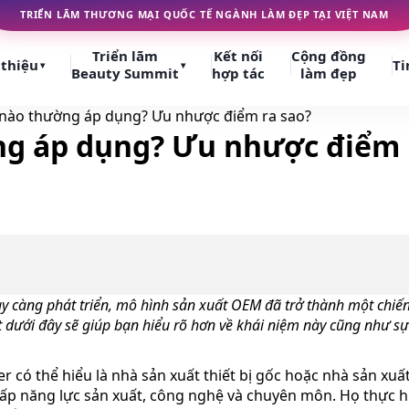
TRIỂN LÃM THƯƠNG MẠI QUỐC TẾ NGÀNH LÀM ĐẸP TẠI VIỆT NAM
Triển lãm
Kết nối
Cộng đồng
 thiệu
Ti
▾
▾
Beauty Summit
hợp tác
làm đẹp
 nào thường áp dụng? Ưu nhược điểm ra sao?
ng áp dụng? Ưu nhược điểm 
ày càng phát triển, mô hình sản xuất OEM đã trở thành một chi
ết dưới đây sẽ giúp bạn hiểu rõ hơn về khái niệm này cũng như s
r có thể hiểu là nhà sản xuất thiết bị gốc hoặc nhà sản xu
cấp năng lực sản xuất, công nghệ và chuyên môn. Họ thực hi