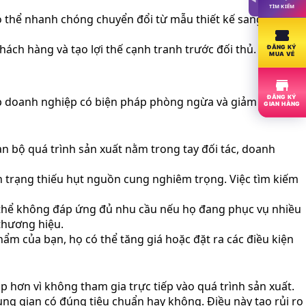
TÌM KIẾM
 thể nhanh chóng chuyển đổi từ mẫu thiết kế sang sản
h hàng và tạo lợi thế cạnh tranh trước đối thủ. Đây là
ĐĂNG KÝ
MUA VÉ
ĐĂNG KÝ
iúp doanh nghiệp có biện pháp phòng ngừa và giảm thiểu
GIAN HÀNG
àn bộ quá trình sản xuất nằm trong tay đối tác, doanh
h trạng thiếu hụt nguồn cung nghiêm trọng. Việc tìm kiếm
ó thể không đáp ứng đủ nhu cầu nếu họ đang phục vụ nhiều
thương hiệu.
ẩm của bạn, họ có thể tăng giá hoặc đặt ra các điều kiện
 hơn vì không tham gia trực tiếp vào quá trình sản xuất.
ung gian có đúng tiêu chuẩn hay không. Điều này tạo rủi ro