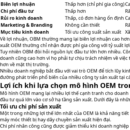
Biên lợi nhuận
Thấp hơn (chỉ phí gia công)
Ca
Chi phí đầu tư
Thấp hơn
Rấ
Rủi ro kinh doanh
Thấp, có đơn hàng ổn định
Ca
Marketing & Branding
Không cần thiết
Rấ
Mục tiêu kinh doanh
Tối ưu công suất sản xuất
Xâ
Về lợi nhuận, OBM thường mang lại biên lợi nhuận cao hơn 
xuất OEM thường chỉ nhận được phí gia công với tỷ suất lợ
Tuy nhiên OBM đòi hỏi nguồn lực đầu tư lớn hơn nhiều. Côn
doanh cũng cao hơn vì họ phải tự chịu trách nhiệm về việc 
hơn về mặt thị trường.
Nhiều doanh nghiệp bắt đầu với vai trò OEM để tích lũy ki
đường phát triển phổ biến của nhiều công ty sản xuất tại c
Lợi ích khi lựa chọn mô hình OEM tr
Mô hình OEM mang lại nhiều lợi thế cạnh tranh cho doanh
đầu tư quá lớn vào cơ sở hạ tầng sản xuất. Dưới đây là nhữ
Tối ưu chi phí sản xuất
Một trong những lợi thế lớn nhất của OEM là khả năng tiết
máy móc thiết bị hay dây chuyền sản xuất hiện đại.
Chi phí nhân công cũng được giảm thiểu khi doanh nghiệp 