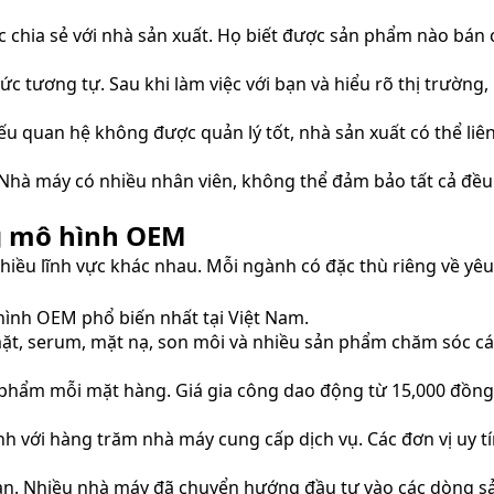
c chia sẻ với nhà sản xuất. Họ biết được sản phẩm nào bán
c tương tự. Sau khi làm việc với bạn và hiểu rõ thị trường,
ếu quan hệ không được quản lý tốt, nhà sản xuất có thể liê
 Nhà máy có nhiều nhân viên, không thể đảm bảo tất cả đều 
g mô hình OEM
iều lĩnh vực khác nhau. Mỗi ngành có đặc thù riêng về yêu 
ình OEM phổ biến nhất tại Việt Nam.
 serum, mặt nạ, son môi và nhiều sản phẩm chăm sóc cá nh
n phẩm mỗi mặt hàng. Giá gia công dao động từ 15,000 đồn
h với hàng trăm nhà máy cung cấp dịch vụ. Các đơn vị uy 
gan. Nhiều nhà máy đã chuyển hướng đầu tư vào các dòng s