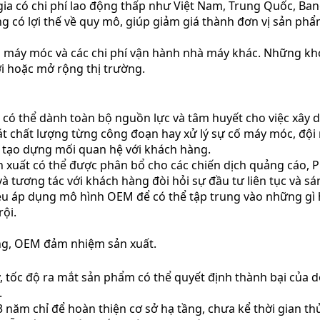
gia có chi phí lao động thấp như Việt Nam, Trung Quốc, Ba
g có lợi thế về quy mô, giúp giảm giá thành đơn vị sản phẩ
a máy móc và các chi phí vận hành nhà máy khác. Những kho
i hoặc mở rộng thị trường.
 có thể dành toàn bộ nguồn lực và tâm huyết cho việc xây 
oát chất lượng từng công đoạn hay xử lý sự cố máy móc, đội 
 tạo dựng mối quan hệ với khách hàng.
n xuất có thể được phân bổ cho các chiến dịch quảng cáo, P
 và tương tác với khách hàng đòi hỏi sự đầu tư liên tục và sá
u áp dụng mô hình OEM để có thể tập trung vào những gì họ
rội.
ng, OEM đảm nhiệm sản xuất.
y, tốc độ ra mắt sản phẩm có thể quyết định thành bại củ
.
 năm chỉ để hoàn thiện cơ sở hạ tầng, chưa kể thời gian th