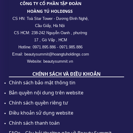
CÔNG TY CỔ PHẦN TẬP ĐOÀN
HOÀNG TÚ HOLDINGS
CS HN: Toà Star Tower - Dương Đình Nghệ,
Cầu Giấy, Hà Nội
CS HCM: 238-242 Nguyễn Oanh , phường
17 , Gò Vấp , HCM
Hotline: 0971.895.886 - 0971.985.886
Email: beautysummit@hoangtuholdings.com
Website: beautysummit.vn
CHÍNH SÁCH VÀ ĐIỀU KHOẢN
Chính sách bảo mật thông tin
Bản quyền nội dung trên website
Chính sách quyền riêng tư
Điều khoản sử dụng website
Chính sách thanh toán
FAQs – Câu hỏi thường gặp về Beauty Summit