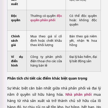
xuất
Độc
Thường có quyền
độc
Có thể độc quyền
quyền
quyền phân phối
hoặc không độc
quyền
Chính
Mua theo giá sỉ cố
Bán theo giá niêm
sách
định hoặc chiết khấu
yết, nhận % hoa
giá
theo khối lượng
hồng
Ví dụ
Công ty phân phối
Đại lý bảo hiểm, đại
điển
điện thoại cho các cửa
lý bất động sản
hình
hàng bán lẻ
Phân tích chi tiết các điểm khác biệt quan trọng
Sự khác biệt căn bản nhất giữa nhà phân phối và đại lý
nằm ở quyền sở hữu hàng hóa.
Nhà phân phối
mua
hàng từ nhà sản xuất và trở thành chủ sở hữu của lô
hàng đó, tự chịu rủi ro về tồn kho, hư hỏng, hết hạn. Họ