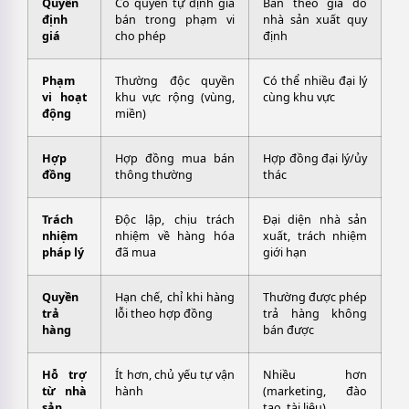
Quyền
Có quyền tự định giá
Bán theo giá do
định
bán trong phạm vi
nhà sản xuất quy
giá
cho phép
định
Phạm
Thường độc quyền
Có thể nhiều đại lý
vi hoạt
khu vực rộng (vùng,
cùng khu vực
động
miền)
Hợp
Hợp đồng mua bán
Hợp đồng đại lý/ủy
đồng
thông thường
thác
Trách
Độc lập, chịu trách
Đại diện nhà sản
nhiệm
nhiệm về hàng hóa
xuất, trách nhiệm
pháp lý
đã mua
giới hạn
Quyền
Hạn chế, chỉ khi hàng
Thường được phép
trả
lỗi theo hợp đồng
trả hàng không
hàng
bán được
Hỗ trợ
Ít hơn, chủ yếu tự vận
Nhiều hơn
từ nhà
hành
(marketing, đào
sản
tạo, tài liệu)