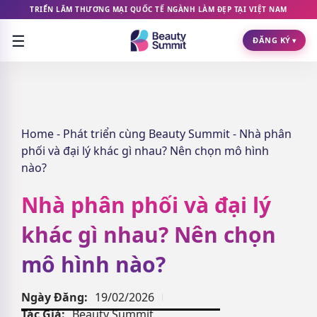
TRIỂN LÃM THƯƠNG MẠI QUỐC TẾ NGÀNH LÀM ĐẸP TẠI VIỆT NAM
☰
ĐĂNG KÝ
▾
Home
-
Phát triển cùng Beauty Summit
-
Nhà phân
phối và đại lý khác gì nhau? Nên chọn mô hình
nào?
Nhà phân phối và đại lý
khác gì nhau? Nên chọn
mô hình nào?
Ngày Đăng:
19/02/2026
Tác Giả:
Beauty Summit