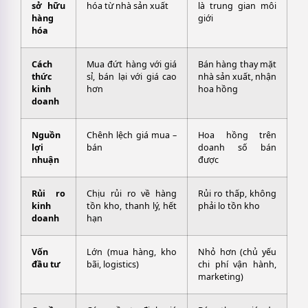
sở hữu
hóa từ nhà sản xuất
là trung gian môi
hàng
giới
hóa
Cách
Mua đứt hàng với giá
Bán hàng thay mặt
thức
sỉ, bán lại với giá cao
nhà sản xuất, nhận
kinh
hơn
hoa hồng
doanh
Nguồn
Chênh lệch giá mua –
Hoa hồng trên
lợi
bán
doanh số bán
nhuận
được
Rủi ro
Chịu rủi ro về hàng
Rủi ro thấp, không
kinh
tồn kho, thanh lý, hết
phải lo tồn kho
doanh
hạn
Vốn
Lớn (mua hàng, kho
Nhỏ hơn (chủ yếu
đầu tư
bãi, logistics)
chi phí vận hành,
marketing)