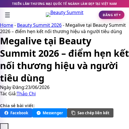
Chuyển
TRIỂN LÃM THƯƠNG MẠI QUỐC TẾ NGÀNH LÀM ĐẸP TẠI VIỆT NAM
đến
☰
nội
ĐĂNG KÝ
▾
dung
Home
-
Beauty Summit 2026
-
Megalive tại Beauty Summit
2026 – điểm hẹn kết nối thương hiệu và người tiêu dùng
Megalive tại Beauty
Summit 2026 – điểm hẹn kết
nối thương hiệu và người
tiêu dùng
Ngày Đăng:
23/06/2026
Tác Giả:
Thảo Chi
Chia sẻ bài viết:
Facebook
Messenger
Sao chép liên kết