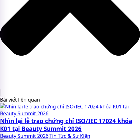
Bài viết liên quan
Nhìn lại lễ trao chứng chỉ ISO/IEC 17024 khóa
K01 tại Beauty Summit 2026
Beauty Summit 2026
,
Tin Tức & Sự Kiện