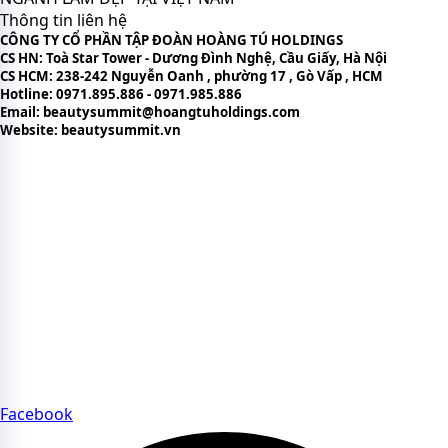
Thông tin liên hệ
CÔNG TY CỔ PHẦN TẬP ĐOÀN HOÀNG TÚ HOLDINGS
CS HN: Toà Star Tower - Dương Đình Nghệ, Cầu Giấy, Hà Nội
CS HCM: 238-242 Nguyễn Oanh , phường 17 , Gò Vấp , HCM
Hotline: 0971.895.886 - 0971.985.886
Email: beautysummit@hoangtuholdings.com
Website: beautysummit.vn
CHÍNH SÁCH VÀ ĐIỀU KHOẢN
Chính sách bảo mật thông tin
Bản quyền nội dung trên website
Chính sách quyền riêng tư
Điều khoản sử dụng website
Chính sách thanh toán
FAQs – Câu hỏi thường gặp về Beauty Summit
CỘNG ĐỒNG BEAUTY SUMMIT
Tham gia cộng đồng Beauty Summit để kết nối chuyên sâu
với các thương hiệu và chuyên gia uy tín của ngành làm
đẹp.
Facebook