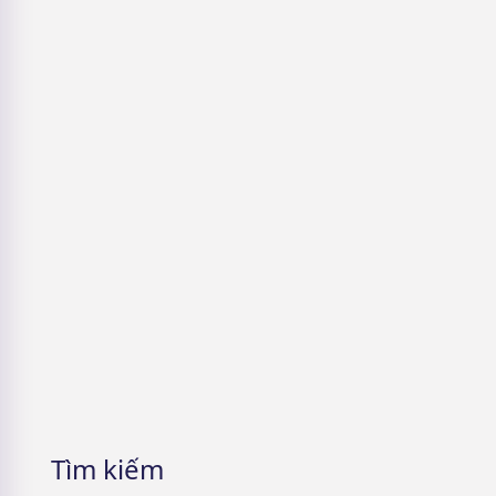
Làn da Thuỷ Tinh
5 Cách nhận mỹ phẩm miễn phí &
Lưu ý cần phải nhớ
Tìm kiếm