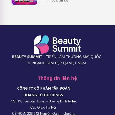
Tin Tức & Sự Kiện
BEAUTY SUMMIT
– TRIỂN LÃM THƯƠNG MẠI QUỐC
TẾ NGÀNH LÀM ĐẸP TẠI VIỆT NAM
Thông tin liên hệ
CÔNG TY CỔ PHẦN TẬP ĐOÀN
HOÀNG TÚ HOLDINGS
CS HN: Toà Star Tower - Dương Đình Nghệ,
Cầu Giấy, Hà Nội
CS HCM: 238-242 Nguyễn Oanh , phường