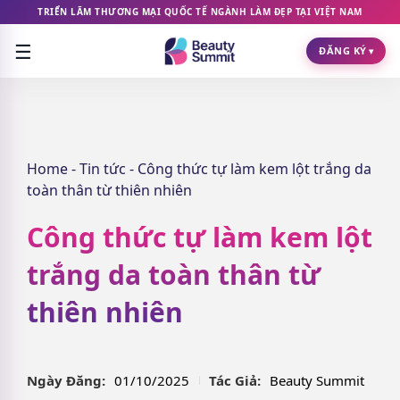
TRIỂN LÃM THƯƠNG MẠI QUỐC TẾ NGÀNH LÀM ĐẸP TẠI VIỆT NAM
☰
ĐĂNG KÝ
▾
Home
-
Tin tức
-
Công thức tự làm kem lột trắng da
toàn thân từ thiên nhiên
Công thức tự làm kem lột
trắng da toàn thân từ
thiên nhiên
Ngày Đăng:
01/10/2025
Tác Giả:
Beauty Summit