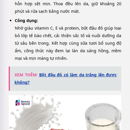
hỗn hợp sệt mịn. Thoa đều lên da, giữ khoảng 20
phút và rửa sạch bằng nước mát.
Công dụng:
Nhờ giàu vitamin C, E và protein, bột đậu đỏ giúp loại
bỏ lớp tế bào chết, cải thiện sắc tố và nuôi dưỡng da
từ sâu bên trong. Kết hợp cùng sữa tươi bổ sung độ
ẩm, công thức này đem lại làn da sáng hồng, mềm
mại và mịn màng tự nhiên.
XEM THÊM:
Bột đậu đỏ có làm da trắng lên được
không?