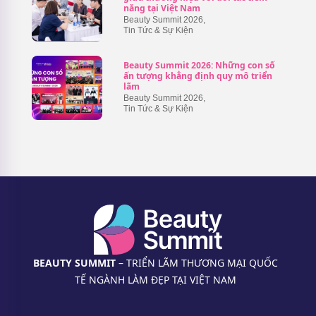
năng tại Việt Nam
Beauty Summit 2026
,
Tin Tức & Sự Kiện
Beauty Summit 2026: Những con số
ấn tượng khẳng định quy mô triển
lãm
Beauty Summit 2026
,
Tin Tức & Sự Kiện
BEAUTY SUMMIT
– TRIỂN LÃM THƯƠNG MẠI QUỐC
TẾ NGÀNH LÀM ĐẸP TẠI VIỆT NAM