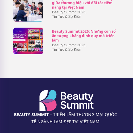
giữa thương hiệu với đối tác tiềm
năng tại Việt Nam
Beauty Summit 2026
,
Tin Tức & Sự Kiện
Beauty Summit 2026: Những con số
ấn tượng khẳng định quy mô triển
lãm
Beauty Summit 2026
,
Tin Tức & Sự Kiện
BEAUTY SUMMIT
– TRIỂN LÃM THƯƠNG MẠI QUỐC
TẾ NGÀNH LÀM ĐẸP TẠI VIỆT NAM