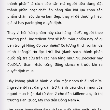
thành phần” là cách tiếp cận mà người tiêu dùng đặt
thành phần hoạt chất lên hàng đầu khi lựa chọn sản
phẩm chăm sóc da và làm đẹp, thay vì để thương hiệu,
giá cả hay packaging quyết định.
Thay vì hỏi “sản phẩm này của hãng nào?”, người theo
trường phái ingredient-first sẽ hỏi: “Sản phẩm này có gì
bên trong? Nồng độ bao nhiêu? Có tương thích với làn da
mình không?” Họ đọc INCI list (danh sách thành phần
quốc tế), tra cứu trên các nền tảng như INCIDecoder hay
CosDNA, tham khảo cộng đồng skincare trước khi ra
quyết định mua.
Đây không phải là hành vi của một nhóm thiểu số nữa.
Ingredient-first đang dần trở thành tiêu chuẩn mới của
người mua hiện đại từ Gen Z cho đến Millennials, từ thị
trường Hàn Quốc, Mỹ cho đến Đông Nam Á.
Làn sóng ingredient-first không xuất hiện ngẫu nhiên.