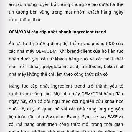
ẩn sau những tuyên bố chung chung sẽ tạo được lợi thế
tin tưởng bền vững trong mắt nhóm khách hàng ngày
càng thông thái.
OEM/ODM cần cập nhật nhanh ingredient trend
Áp lực từ thị trường đang dội thẳng vào phòng R&D của
các nhà máy OEM/ODM. Khi brand-client của họ liên tục
nhận được yêu cầu từ khách hàng cuối về các hoạt chất
mới nổi retinal, polyglutamic acid, postbiotic, bakuchiol
nhà máy không thể chỉ làm theo công thức sẵn có.
Năng lực cập nhật ingredient trend trở thành yếu tố
cạnh tranh sống còn. Một nhà máy OEM/ODM hàng đầu
ngày nay cần có đội ngũ theo dõi nghiên cứu khoa học
quốc tế, duy trì quan hệ với các nhà cung ứng nguyên
liệu toàn cầu như Givaudan, Evonik, Symrise hay BASF và
có khả năng phát triển công thức mới trong thời gian
ngắn hơn. Những nhà máy không đầu tư vào năng lực