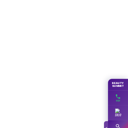
BEAUTY
SUMMIT
GỌI
ZALO
◀