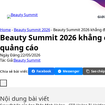
Chuyển
đến
nội
Giới
dung
Home
-
Beauty Summit 2026
-
Beauty Summit 2026 khẳng địn
Beauty Summit 2026 khẳng đị
quảng cáo
Ngày Đăng:
22/05/2026
Tác Giả:
Beauty Summit
Chia sẻ bài viết:
Facebook
Messenger
Sao chép 
Nội dung bài viết