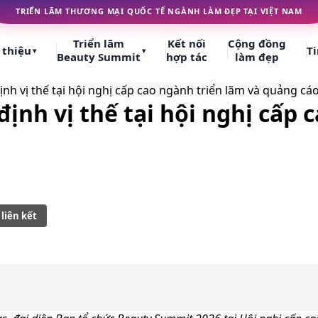
TRIỂN LÃM THƯƠNG MẠI QUỐC TẾ NGÀNH LÀM ĐẸP TẠI VIỆT NAM
Triển lãm
Kết nối
Cộng đồng
 thiệu
Ti
▾
▾
Beauty Summit
hợp tác
làm đẹp
h vị thế tại hội nghị cấp cao ngành triển lãm và quảng cá
nh vị thế tại hội nghị cấp 
liên kết