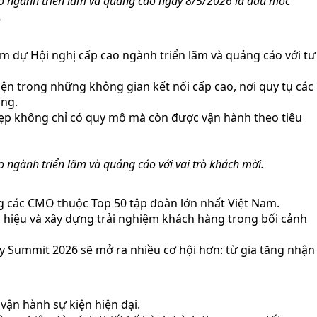
ao ngành triển lãm và quảng cáo ngày 8/5/2026 là dấu mốc
.
 dự Hội nghị cấp cao ngành triển lãm và quảng cáo với tư
iện trong những không gian kết nối cấp cao, nơi quy tụ các
ông.
ẹp không chỉ có quy mô mà còn được vận hành theo tiêu
ngành triển lãm và quảng cáo với vai trò khách mời.
ùng các CMO thuộc Top 50 tập đoàn lớn nhất Việt Nam.
 hiệu và xây dựng trải nghiệm khách hàng trong bối cảnh
ty Summit 2026 sẽ mở ra nhiều cơ hội hơn: từ gia tăng nhận
 vận hành sự kiện hiện đại.