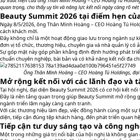
Sự xuất hiện của ông Thân Minh Hoàng – CEO Hoàng Tú Holdings
quan trọng, cho thấy uy tín và năng lực kết nối ngày càng rõ nét
Beauty Summit 2026 tại điểm hẹn củ
Ngày 8/5/2026, ông Thân Minh Hoàng – CEO Hoàng Tú Holdin
cách khách mời.
Đây không chỉ là một hoạt động giao lưu trong ngành sự ki
đơn vị tổ chức, thương hiệu, chuyên gia và nhà quản lý có 
Sự góp mặt này góp phần khẳng định định hướng phát triể
chuẩn chuyên nghiệp, bài bản và có khả năng kết nối đa ch
Ông Thân Minh Hoàng – CEO Hoàng Tú Holdings, đại d
Mở rộng kết nối với các lãnh đạo và 
Tại hội nghị, đại diện Beauty Summit 2026 có cơ hội kết nố
Đây là nền tảng quan trọng giúp Beauty Summit mở rộng gó
ngành triển lãm ngày càng cạnh tranh.
Với các thương hiệu làm đẹp, việc đồng hành cùng một sự k
diện, tiếp cận đúng tệp khách hàng, đến phát triển quan h
Tiếp cận tư duy sáng tạo và công ngh
Một trong những giá trị nổi bật của hội nghị là không gian