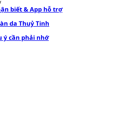
ận biết & App hỗ trợ
 Làn da Thuỷ Tinh
 ý cần phải nhớ