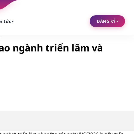
n tức
ĐĂNG KÝ
▾
▾
o
cao ngành triển lãm và