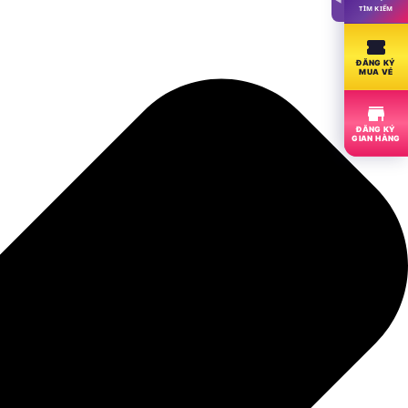
TÌM KIẾM
ĐĂNG KÝ
MUA VÉ
ĐĂNG KÝ
GIAN HÀNG