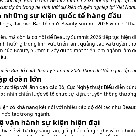
, đại diện Ban tổ chức Beauty Summit 2026 tại Hội nghị cấp c
 của dự án trong hệ sinh thái sự kiện chuyên nghiệp tại Việt Nam
a những sự kiện quốc tế hàng đầu
gs, đại diện Ban tổ chức Beauty Summit 2026 vinh dự tham
ện, mà còn là cơ hội để Beauty Summit 2026 tiếp tục hiện d
ảnh hưởng trong lĩnh vực triển lãm, quảng cáo và truyền th
n của Beauty Summit: Xây dựng một triển lãm ngành làm đ
iều.
iện Ban tổ chức Beauty Summit 2026 tham dự Hội nghị cấp cao 
tập đoàn lớn
i trực tiếp với lãnh đạo các Bộ, Cục Nghệ thuật Biểu diễn c
c nhìn chiến lược về tổ chức sự kiện, truyền thông thương
iện có khả năng kết nối với nhiều cấp độ đối tác như Beau
ệ hợp tác trong ngành.
ệ vận hành sự kiện hiện đại
 chia sẻ về tư duy sáng tạo, giải pháp công nghệ và mô hình