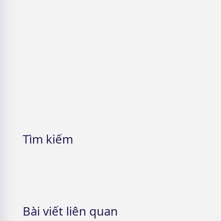
Glass Skin là gì? Bí quyết để có được
Làn da Thuỷ Tinh
5 Cách nhận mỹ phẩm miễn phí &
Lưu ý cần phải nhớ
Tìm kiếm
Bài viết liên quan