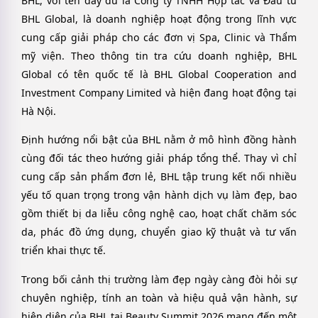
BHL, với tên đầy đủ là Công ty TNHH Hợp tác và Đầu tư
BHL Global, là doanh nghiệp hoạt động trong lĩnh vực
cung cấp giải pháp cho các đơn vị Spa, Clinic và Thẩm
mỹ viện. Theo thông tin tra cứu doanh nghiệp, BHL
Global có tên quốc tế là BHL Global Cooperation and
Investment Company Limited và hiện đang hoạt động tại
Hà Nội.
Định hướng nổi bật của BHL nằm ở mô hình đồng hành
cùng đối tác theo hướng giải pháp tổng thể. Thay vì chỉ
cung cấp sản phẩm đơn lẻ, BHL tập trung kết nối nhiều
yếu tố quan trọng trong vận hành dịch vụ làm đẹp, bao
gồm thiết bị da liễu công nghệ cao, hoạt chất chăm sóc
da, phác đồ ứng dụng, chuyển giao kỹ thuật và tư vấn
triển khai thực tế.
Trong bối cảnh thị trường làm đẹp ngày càng đòi hỏi sự
chuyên nghiệp, tính an toàn và hiệu quả vận hành, sự
hiện diện của BHL tại Beauty Summit 2026 mang đến một