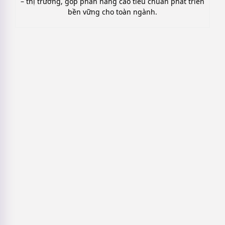
– thị trường, góp phần nâng cao tiêu chuẩn phát triển
bền vững cho toàn ngành.
7 Mẫu kịch bản LiveStream mỹ phẩm
Thực Chiến, Dễ áp dụng